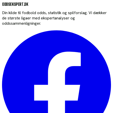
ODDSEKSPERT
.DK
Din kilde til fodbold odds, statistik og spilforslag. Vi dækker
de største ligaer med ekspertanalyser og
oddssammenligninger.