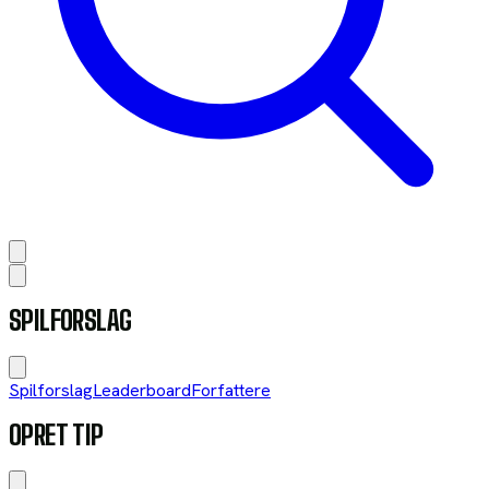
SPILFORSLAG
Spilforslag
Leaderboard
Forfattere
OPRET TIP