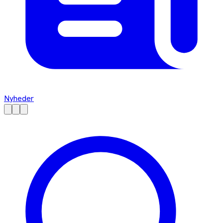
Nyheder