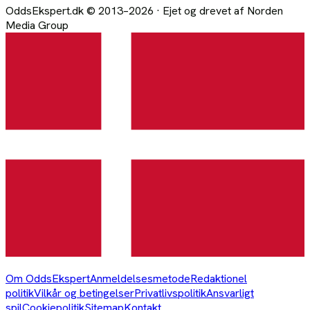
OddsEkspert
.dk
© 2013–
2026
·
Ejet og drevet af
Norden
Media Group
Om OddsEkspert
Anmeldelsesmetode
Redaktionel
politik
Vilkår og betingelser
Privatlivspolitik
Ansvarligt
spil
Cookiepolitik
Sitemap
Kontakt