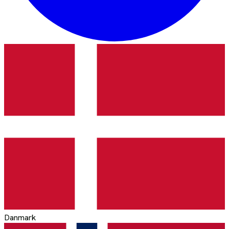
Danmark