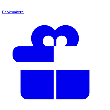
Bookmakere