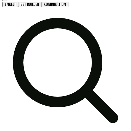
ENKELT
BET BUILDER
KOMBINATION