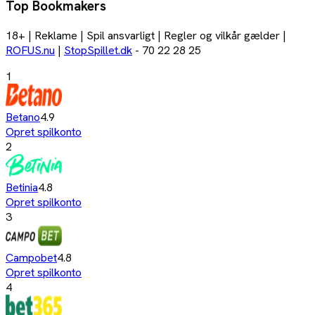
Top Bookmakers
18+ | Reklame | Spil ansvarligt | Regler og vilkår gælder |
ROFUS.nu
|
StopSpillet.dk
- 70 22 28 25
1
Betano
4.9
Opret spilkonto
2
Betinia
4.8
Opret spilkonto
3
Campobet
4.8
Opret spilkonto
4