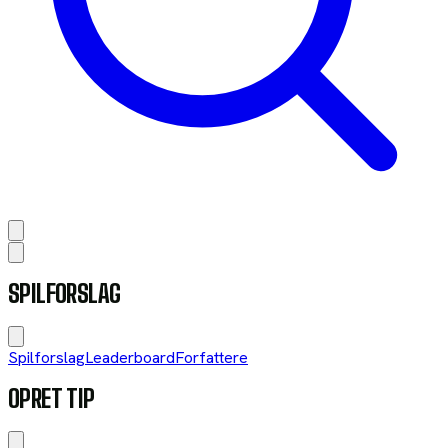
SPILFORSLAG
Spilforslag
Leaderboard
Forfattere
OPRET TIP