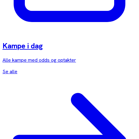
Kampe i dag
Alle kampe med odds og optakter
Se alle