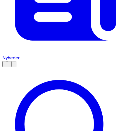
Nyheder