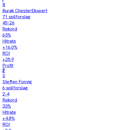
B
Burak Chester
Ekspert
71
spilforslag
45
-
26
Rekord
63
%
Hitrate
+16.0%
ROI
+25.9
Profit
2
S
Steffen Fonvig
6
spilforslag
2
-
4
Rekord
33
%
Hitrate
+4.8%
ROI