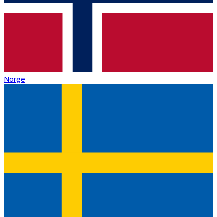
Norge