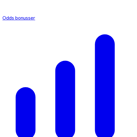
Odds bonusser