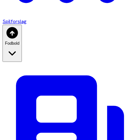
Spilforslag
Fodbold