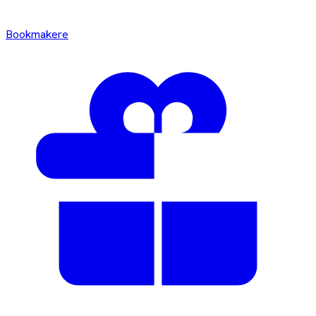
Bookmakere