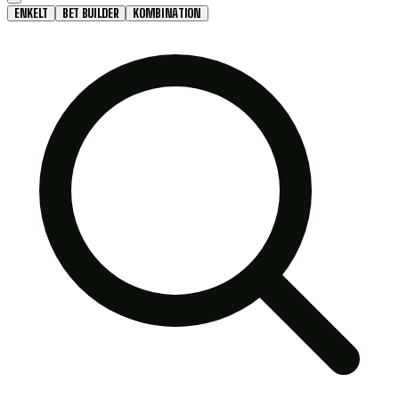
ENKELT
BET BUILDER
KOMBINATION