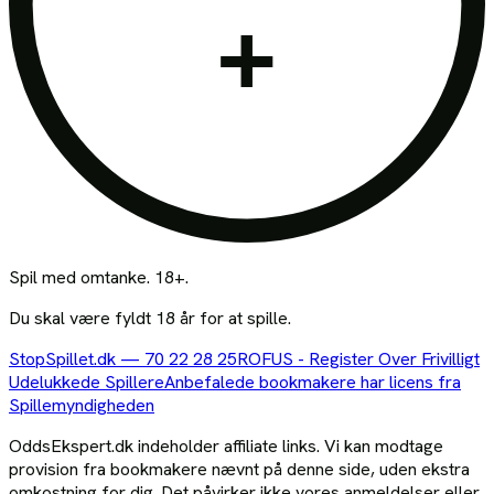
+
Spil med omtanke. 18+.
Du skal være fyldt 18 år for at spille.
StopSpillet.dk
—
70 22 28 25
ROFUS - Register Over Frivilligt
Udelukkede Spillere
Anbefalede bookmakere har licens fra
Spillemyndigheden
OddsEkspert.dk indeholder affiliate links. Vi kan modtage
provision fra bookmakere nævnt på denne side, uden ekstra
omkostning for dig. Det påvirker ikke vores anmeldelser eller