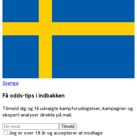
Sverige
Få odds-tips i indbakken
Tilmeld dig og få udvalgte kampforudsigelser, kampagner og
ekspert-analyser direkte på mail.
Tilmeld
Jeg er over 18 år og accepterer at modtage