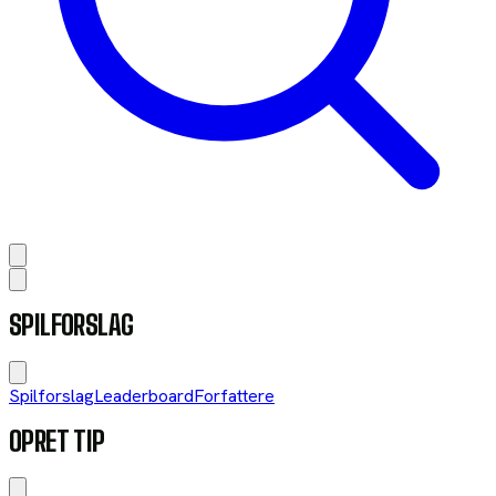
SPILFORSLAG
Spilforslag
Leaderboard
Forfattere
OPRET TIP