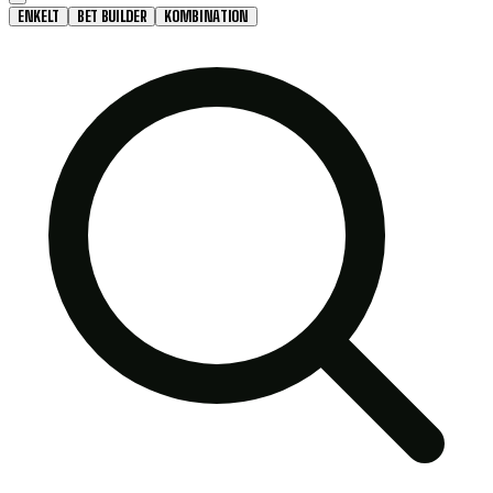
ENKELT
BET BUILDER
KOMBINATION