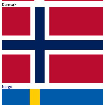
Danmark
Norge