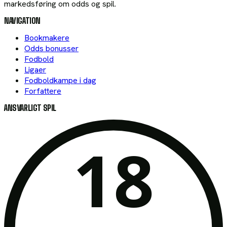
markedsføring om odds og spil.
NAVIGATION
Bookmakere
Odds bonusser
Fodbold
Ligaer
Fodboldkampe i dag
Forfattere
ANSVARLIGT SPIL
18