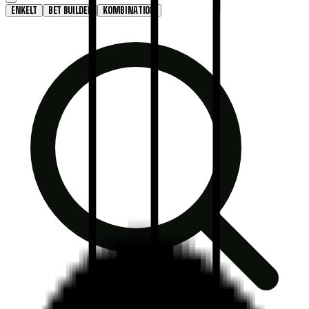
ENKELT
BET BUILDER
KOMBINATION