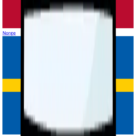
2
-
2
TSG Hoffenheim
lør. 14.02
18.30
Norge
VfB Stuttgart
3
-
1
FC Köln
søn. 08.02
15.30
FC Köln
1
-
2
RB Leipzig
fre. 30.01
20.30
FC Köln
1
-
0