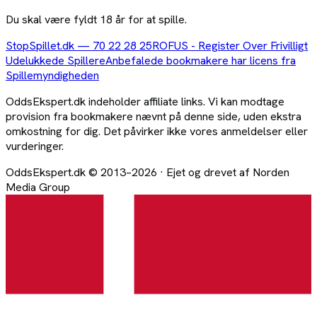
18.30
Du skal være fyldt 18 år for at spille.
Bayer 04 Leverkusen
StopSpillet.dk
—
70 22 28 25
ROFUS - Register Over Frivilligt
2
-
0
Udelukkede Spillere
Anbefalede bookmakere har licens fra
FC Köln
Spillemyndigheden
lør. 06.12
15.30
OddsEkspert.dk indeholder affiliate links. Vi kan modtage
provision fra bookmakere nævnt på denne side, uden ekstra
omkostning for dig. Det påvirker ikke vores anmeldelser eller
FC Köln
vurderinger.
1
-
1
St. Pauli
OddsEkspert
.dk
© 2013–
2026
·
Ejet og drevet af
Norden
lør. 29.11
Media Group
15.30
Werder Bremen
1
-
1
FC Köln
lør. 22.11
18.30