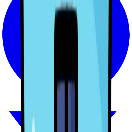
Real Sociedad
Hertha BSC
Kampe spillet
:
10
20
37
Ron-Robert Zieler
tors. 23.07
18.15
44
29
Mål
Matthias Köbbing
Scoret (gns.)
1.60
Bergisch Gladbach
Forsvarere
Indkasseret (gns.)
2.20
0
-
8
Total (gns.)
3.80
FC Köln
#
Spiller
Nationalitet
Alder
lør. 16.05
Over/Under
2
27
Joël Schmied
15.30
Over 0.5
100%
3
21
Julian Pauli
FC Bayern München
Over 1.5
100%
5
-
1
Over 2.5
80%
4
30
Timo Hübers
Over 3.5
60%
FC Köln
14
28
søn. 10.05
Gideon Mensah
Begge scorer
17.30
22
20
Jahmai Simpson-Pusey
BTTS Ja
100%
FC Köln
24
28
BTTS Nej
0%
Luka Lochoshvili
1
-
3
28
26
Heidenheim
Resultater
Sebastian Sebulonsen