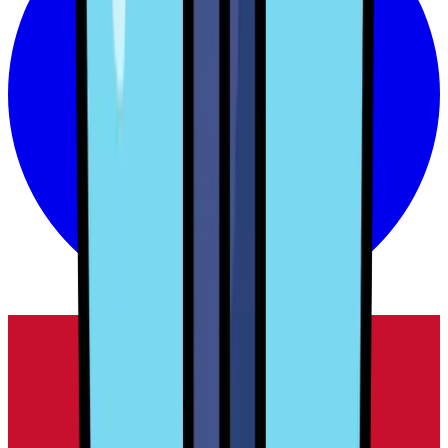
15.30
Felipe Chavez
2H Over 1.5
90%
34
20
Fayssal Harchaoui
Hjørnespark
FC Köln
3
-
1
46
21
Emin Kujovic
Hold (gns.)
5.30
Werder Bremen
Total (gns.)
9.80
-
21
søn. 05.04
Emin Kujovic
Over 8.5
60%
17.30
Over 9.5
50%
-
25
Rasmus Carstensen
Over 10.5
30%
Eintracht Frankfurt
Angribere
2
-
2
Kort
FC Köln
#
Spiller
Nationalitet
Alder
Hold (gns.)
2.80
lør. 21.03
Total (gns.)
4.80
15.30
7
30
Luca Waldschmidt
Over 2.5
90%
Over 3.5
60%
FC Köln
9
28
Ragnar Ache
Over 4.5
50%
3
-
3
RH
Borussia Mönchengladbach
11
18
Statistik
Reigan Heskey
lør. 14.03
18.30
13
19
K
29
Said El Mala