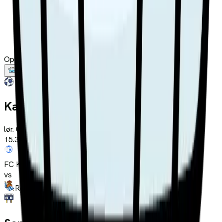
Opdateret
07.08.2026
Oversigt
Trup
Kampe
Resultater
Statistik
Kampe
lør. 08.08
15.30
FC Köln
vs
Real Sociedad