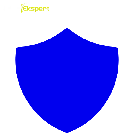
Gå til indhold