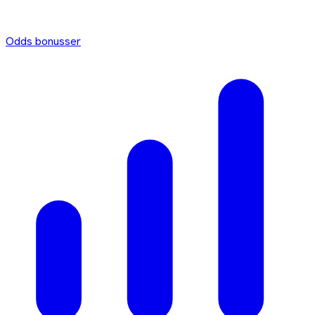
Odds bonusser