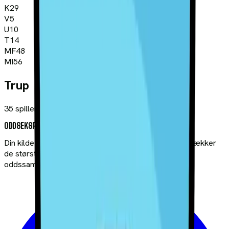
K
29
V
5
U
10
T
14
MF
48
MI
56
Trup
35 spillere
ODDSEKSPERT
.DK
#
14
Bundesliga
Din kilde til fodbold odds, statistik og spilforslag. Vi dækker
Statistik
Trup
Kampe
Resultater
de største ligaer med ekspertanalyser og
oddssammenligninger.
Form
Keepere
lør. 08.08
fre. 31.07
15.30
12.00
Seneste 10
#
Spiller
Nationalitet
Alder
FC Köln
FC Köln
L
L
D
L
D
W
D
D
D
L
1
31
Marvin Schwäbe
vs
2
-
2
Seneste 10