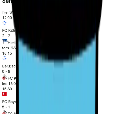
Seneste kampe
fre. 31.07
12.00
FC Köln
2
-
2
Hertha BSC
tors. 23.07
18.15
Bergisch Gladbach
0
-
8
FC Köln
lør. 16.05
15.30
FC Bayern München
5
-
1
FC Köln