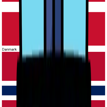
V
5
Hamburger SV
13
19
U
10
Said El Mala
1
-
1
T
14
16
24
MF
48
FC Köln
Jakub Kamiński
MI
56
lør. 07.03
19
21
Clean sheets
2
18.30
Malek El Mala
Gns. mål scoret
1.7
29
24
Jan Thielmann
Gns. mål imod
1.9
FC Köln
1
-
2
30
33
Marius Bülter
Danmark
Borussia Dortmund
YN
fre. 27.02
38
20
Youssoupha Niang
20.30
FS
40
18
FC Augsburg
Fynn Schenten
2
-
0
-
27
Imad Rondic
FC Köln
lør. 21.02
15.30
FC Köln