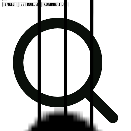
ENKELT
BET BUILDER
KOMBINATION