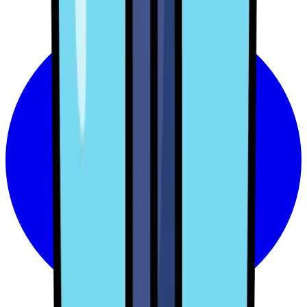
15.30
13
27
1H BTTS
20%
András Schäfer
FSV Optik Rathenow
19
32
2. halvleg
Janik Haberer
2
-
12
24
30
FC Union Berlin
2H Mål (gns.)
3.50
Robert Skov
lør. 16.05
2H Over 0.5
100%
33
28
15.30
Alex Král
2H Over 1.5
70%
Angribere
Hjørnespark
FC Union Berlin
4
-
0
Hold (gns.)
4.50
#
Spiller
Nationalitet
Alder
FC Augsburg
Total (gns.)
10.60
søn. 10.05
7
29
Over 8.5
60%
Oliver Burke
19.30
Over 9.5
50%
9
21
Over 10.5
50%
Livan Burcu
FSV Mainz 05
9
21
1
-
3
Kort
Livan Burcu
FC Union Berlin
9
21
Livan Burcu
Hold (gns.)
1.60
lør. 02.05
Total (gns.)
3.10
15.30
10
21
Ilyas Ansah
Over 2.5
60%