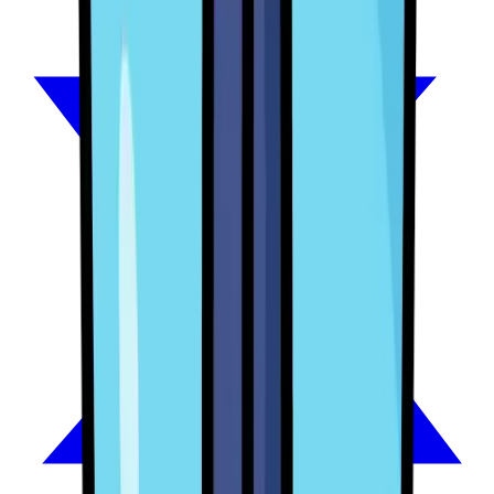
15
21
fre. 17.07
Tom Rothe
Begge scorer
19.00
18
30
Josip Juranovic
BTTS Ja
70%
Winterthur
28
39
BTTS Nej
30%
Christopher Trimmel
1
-
1
34
27
FC Union Berlin
Resultater
Stanley Nsoki
søn. 12.07
34
27
16.00
Sejr
30%
Stanley Nsoki
Uafgjort
20%
39
27
Tab
50%
Derrick Köhn
Carl Zeiss Jena
2
-
0
41
20
Andet
Oluwaseun Ogbemudia
FC Union Berlin
tors. 09.07
Clean sheet
20%
Midtbanespillere
18.45
Uden mål
10%
#
Spiller
Nationalitet
Alder
Chemnitzer FC
1. halvleg
6
22
1
-
1
Aljoscha Kemlein
1H Mål (gns.)
1.50
FC Union Berlin
8
32
1H Over 0.5
60%
lør. 04.07
Rani Khedira
1H Over 1.5
30%