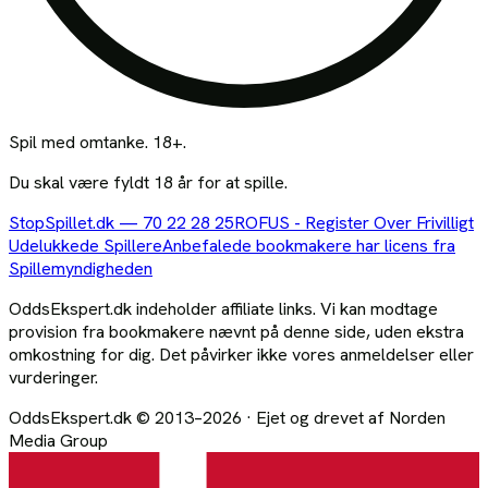
18.30
FC Union Berlin
0
-
3
Borussia Dortmund
søn. 18.01
Spil med omtanke. 18+.
15.30
Du skal være fyldt 18 år for at spille.
VfB Stuttgart
StopSpillet.dk
—
70 22 28 25
ROFUS - Register Over Frivilligt
1
-
1
Udelukkede Spillere
Anbefalede bookmakere har licens fra
FC Union Berlin
Spillemyndigheden
tors. 15.01
20.30
OddsEkspert.dk indeholder affiliate links. Vi kan modtage
provision fra bookmakere nævnt på denne side, uden ekstra
omkostning for dig. Det påvirker ikke vores anmeldelser eller
FC Augsburg
vurderinger.
1
-
1
FC Union Berlin
OddsEkspert
.dk
© 2013–
2026
·
Ejet og drevet af
Norden
lør. 10.01
Media Group
15.30