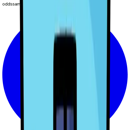
oddssammenligninger.
Form
Keepere
søn. 09.08
søn. 02.08
17.00
14.00
Seneste 10
#
Spiller
Nationalitet
Alder
FC Union Berlin
FC Union Berlin
W
W
D
L
L
L
D
L
W
L
25
32
Carl Klaus
vs
2
-
2
Seneste 10
Aris Limassol
Cagliari
Kampe spillet
:
10
31
27
Matheo Raab
lør. 15.08
lør. 01.08
15.30
14.00
Mål
Forsvarere
Scoret (gns.)
1.50
FC Union Berlin
Dynamo Dresden
#
Spiller
Nationalitet
Alder
Indkasseret (gns.)
2.00
vs
2
-
1
Total (gns.)
3.50
3
20
Ipswich Town
FC Union Berlin
Andrik Markgraf
lør. 18.07
Over/Under
4
23
Zeno Van Den Bosch
16.00
Over 0.5
100%
5
30
Marvin Friedrich
Aarau
Over 1.5
90%
2
-
1
Over 2.5
80%
14
22
Leopold Querfeld
Over 3.5
70%
FC Union Berlin