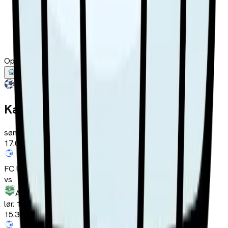
Opdateret
08.08.2026
Oversigt
Trup
Kampe
Resultater
Statistik
Kampe
søn. 09.08
17.00
FC Union Berlin
vs
Aris Limassol
lør. 15.08
15.30