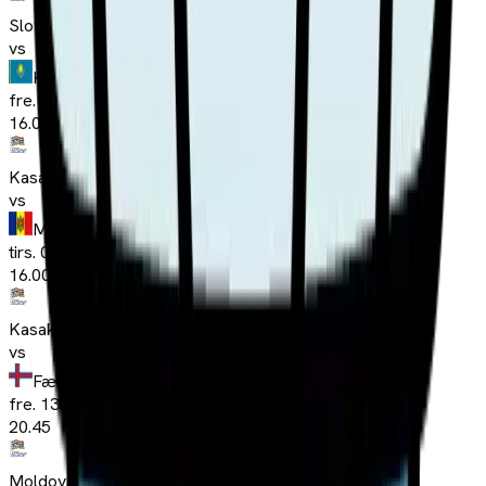
Slovakiet
vs
Kasakhstan
fre. 02.10
16.00
Kasakhstan
vs
Moldova
tirs. 06.10
16.00
Kasakhstan
vs
Færøerne
fre. 13.11
20.45
Moldova