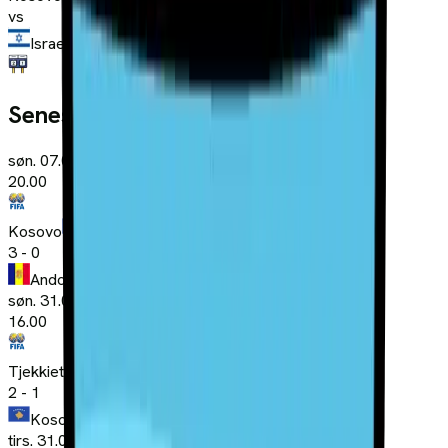
vs
Israel
Seneste kampe
søn. 07.06
20.00
Kosovo
3
-
0
Andorra
søn. 31.05
16.00
Tjekkiet
2
-
1
Kosovo
tirs. 31.03