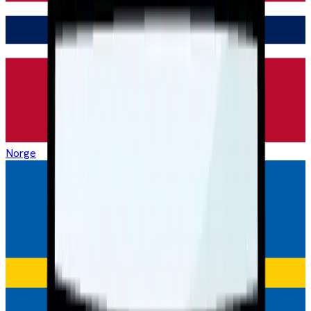
Norge