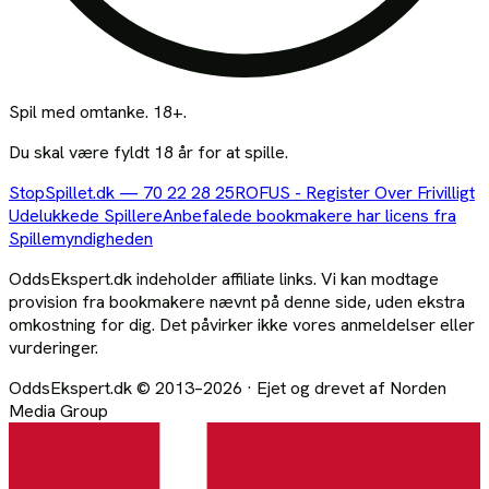
Spil med omtanke. 18+.
Du skal være fyldt 18 år for at spille.
StopSpillet.dk
—
70 22 28 25
ROFUS - Register Over Frivilligt
Udelukkede Spillere
Anbefalede bookmakere har licens fra
Spillemyndigheden
OddsEkspert.dk indeholder affiliate links. Vi kan modtage
provision fra bookmakere nævnt på denne side, uden ekstra
omkostning for dig. Det påvirker ikke vores anmeldelser eller
vurderinger.
OddsEkspert
.dk
© 2013–
2026
·
Ejet og drevet af
Norden
Media Group