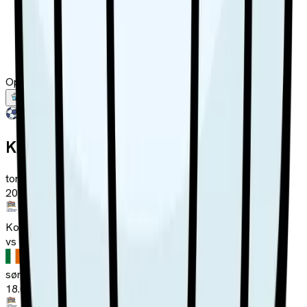
Opdateret
10.08.2026
Oversigt
Trup
Kampe
Resultater
Statistik
Kampe
tors. 24.09
20.45
Kosovo
vs
Irland
søn. 27.09
18.00