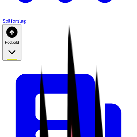
Spilforslag
Fodbold