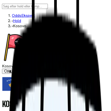
OddsEkspert
›
Hold
›
Kosovo
Kosovo
FØLG HOLD
KOSOVO