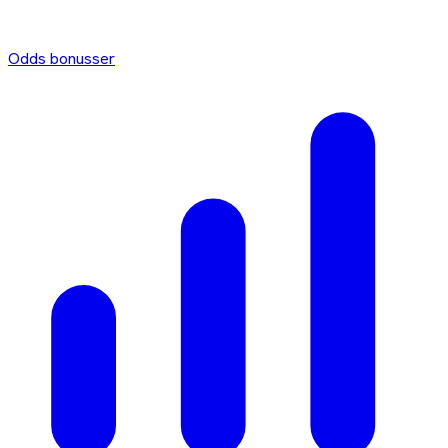
Odds bonusser