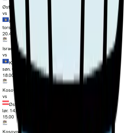
Østrig
vs
Kosovo
tors. 01.10
20.45
Israel
vs
Kosovo
søn. 04.10
18.00
Kosovo
vs
Østrig
lør. 14.11
15.00
Kosovo