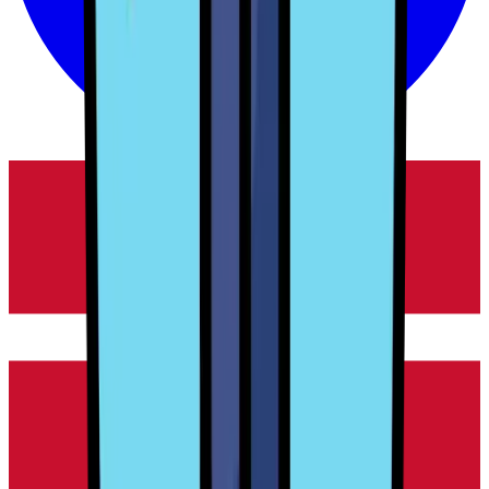
Letland
1
-
1
Albanien
lør. 07.06
15.00
Letland
0
-
0
Aserbajdsjan