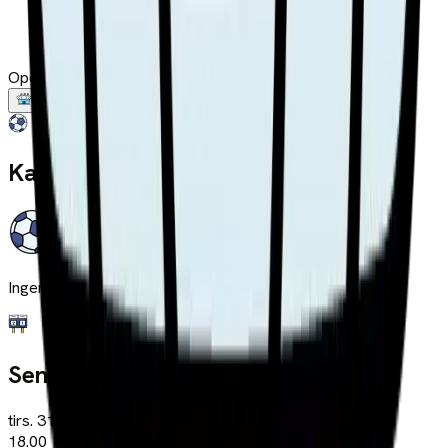
Opdateret
09.08.2026
Oversigt
Trup
Kampe
Resultater
Statistik
Kampe
Ingen resultater
Seneste kampe
tirs. 31.03
18.00