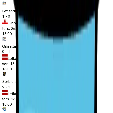
Letland
1
-
0
Gibraltar
tors. 26.03
18.00
Gibraltar
0
-
1
Letland
søn. 16.11
18.00
Serbien
2
-
1
Letland
tors. 13.11
18.00