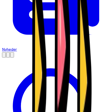
Nyheder