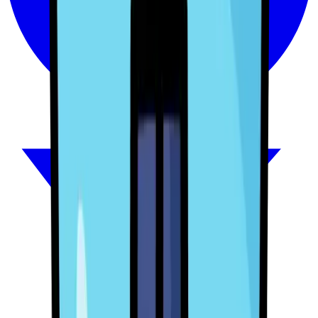
søn. 16.11
18.00
Serbien
2
-
1
Letland
tors. 13.11
18.00
Nordmakedonien
0
-
0
Letland
tirs. 14.10
20.45
Letland
0
-
5
England
lør. 11.10