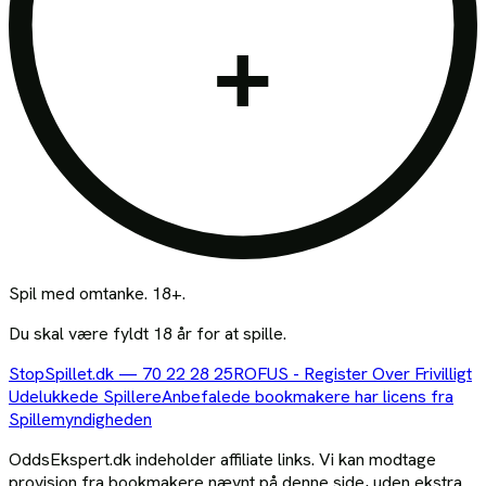
+
Spil med omtanke. 18+.
Du skal være fyldt 18 år for at spille.
StopSpillet.dk
—
70 22 28 25
ROFUS - Register Over Frivilligt
Udelukkede Spillere
Anbefalede bookmakere har licens fra
Spillemyndigheden
OddsEkspert.dk indeholder affiliate links. Vi kan modtage
provision fra bookmakere nævnt på denne side, uden ekstra