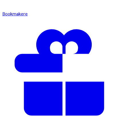
Bookmakere