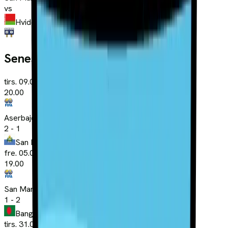
vs
Hviderusland
Seneste kampe
tirs. 09.06
20.00
Aserbajdsjan
2
-
1
San Marino
fre. 05.06
19.00
San Marino
1
-
2
Bangladesh
tirs. 31.03