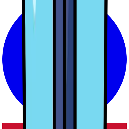
-
36
San Marino
Matteo Vitaioli
2. halvleg
0
-
4
Cypern
2H Mål (gns.)
5.13
tors. 09.10
2H Over 0.5
100%
20.45
2H Over 1.5
88%
Hjørnespark
Østrig
10
-
0
Hold (gns.)
1.88
San Marino
Total (gns.)
8.00
tirs. 09.09
Over 8.5
38%
21.00
Over 9.5
25%
Over 10.5
25%
Malta
3
-
1
Kort
San Marino
Hold (gns.)
2.50
lør. 06.09
Total (gns.)
3.75
20.45
Over 2.5
88%
Over 3.5
63%
San Marino