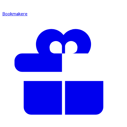
Bookmakere