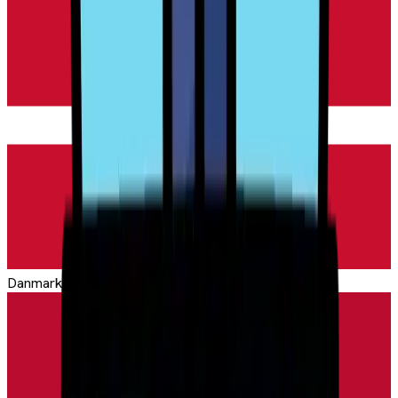
Over 4.5
25%
0
-
6
Bosnien-Hercegovina
Statistik
tirs. 10.06
20.45
K
12
V
0
San Marino
U
1
0
-
4
T
11
MF
5
Østrig
MI
42
lør. 07.06
Clean sheets
1
15.00
Gns. mål scoret
0.4
Gns. mål imod
3.5
Bosnien-Hercegovina
1
-
0
Danmark
San Marino