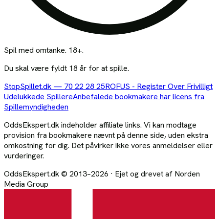
Spil med omtanke. 18+.
Du skal være fyldt 18 år for at spille.
StopSpillet.dk
—
70 22 28 25
ROFUS - Register Over Frivilligt
Udelukkede Spillere
Anbefalede bookmakere har licens fra
Spillemyndigheden
OddsEkspert.dk indeholder affiliate links. Vi kan modtage
provision fra bookmakere nævnt på denne side, uden ekstra
omkostning for dig. Det påvirker ikke vores anmeldelser eller
vurderinger.
OddsEkspert
.dk
© 2013–
2026
·
Ejet og drevet af
Norden
Media Group