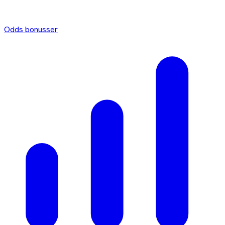
Odds bonusser