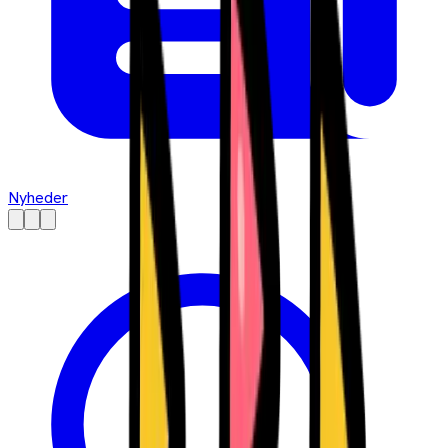
Nyheder