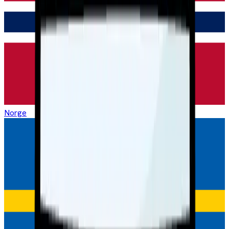
Norge