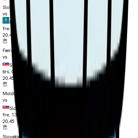
Slovakiet
vs
Kasakhstan
fre. 02.10
20.45
Færøerne
vs
Slovakiet
tirs. 06.10
20.45
Moldova
vs
Slovakiet
fre. 13.11
20.45
Slovakiet