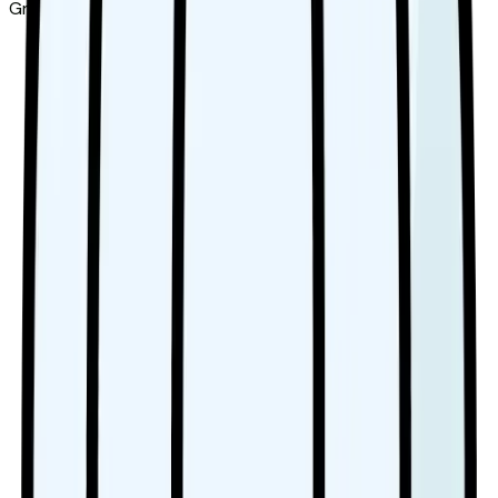
Grundlagt
1993