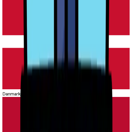
Over 4.5
57%
2
-
0
Tyskland
Statistik
tirs. 10.06
20.45
K
23
V
10
Israel
U
3
0
-
1
T
10
MF
26
Slovakiet
MI
37
lør. 07.06
Clean sheets
8
20.45
Gns. mål scoret
1.1
Gns. mål imod
1.6
Grækenland
4
-
1
Danmark
Slovakiet
søn. 30.06
18.00
England
2
-
1