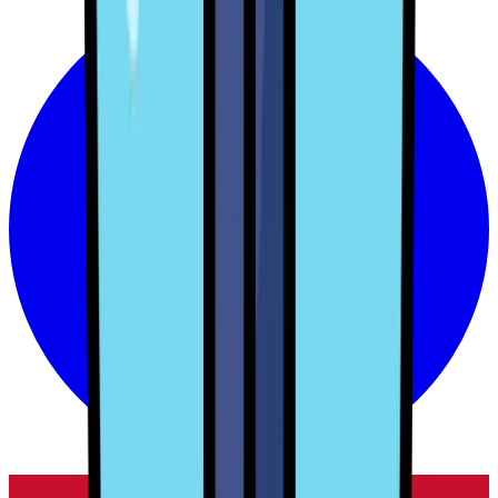
Slovakiet
#
Spiller
Nationalitet
Alder
2. halvleg
2
-
0
7
20
Leo Sauer
Luxembourg
2H Mål (gns.)
3.00
fre. 10.10
2H Over 0.5
100%
9
26
Róbert Boženík
20.45
2H Over 1.5
67%
11
28
Lubomir Tupta
Hjørnespark
Nordirland
TB
2
-
0
17
24
Hold (gns.)
4.43
Tomas Bobcek
Slovakiet
Total (gns.)
9.43
søn. 07.09
20
27
Over 8.5
71%
David Duris
20.45
Over 9.5
57%
-
29
Over 10.5
29%
Samuel Mraz
Luxembourg
-
28
0
-
1
Erik Prekop
Kort
Slovakiet
-
32
Ivan Schranz
Hold (gns.)
1.14
tors. 04.09
Total (gns.)
4.00
20.45
Over 2.5
71%
Over 3.5
57%
Slovakiet