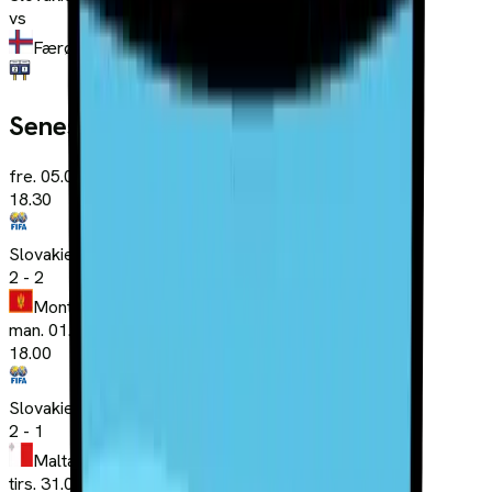
vs
Færøerne
Seneste kampe
fre. 05.06
18.30
Slovakiet
2
-
2
Montenegro
man. 01.06
18.00
Slovakiet
2
-
1
Malta
tirs. 31.03