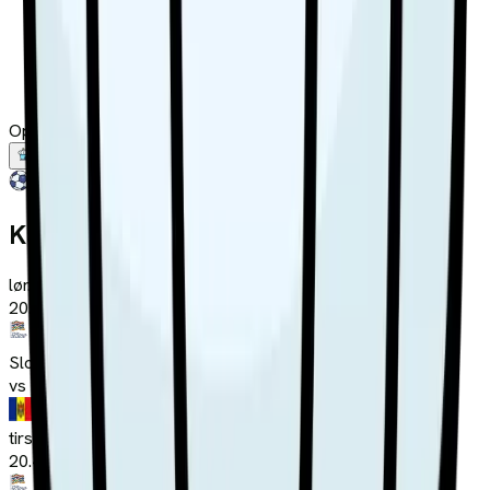
Opdateret
10.08.2026
Oversigt
Trup
Kampe
Resultater
Statistik
Kampe
lør. 26.09
20.45
Slovakiet
vs
Moldova
tirs. 29.09
20.45