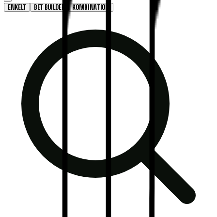
ENKELT
BET BUILDER
KOMBINATION