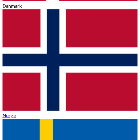
Danmark
Norge