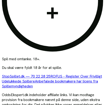
+
Spil med omtanke. 18+.
Du skal være fyldt 18 år for at spille.
StopSpillet.dk
—
70 22 28 25
ROFUS - Register Over Frivilligt
Udelukkede Spillere
Anbefalede bookmakere har licens fra
Spillemyndigheden
OddsEkspert.dk indeholder affiliate links. Vi kan modtage
provision fra bookmakere nævnt på denne side, uden ekstra
omkostning for dig. Det påvirker ikke vores anmeldelser eller