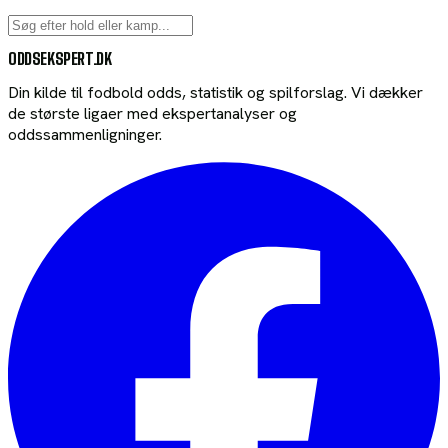
ODDSEKSPERT
.DK
Din kilde til fodbold odds, statistik og spilforslag. Vi dækker
de største ligaer med ekspertanalyser og
oddssammenligninger.