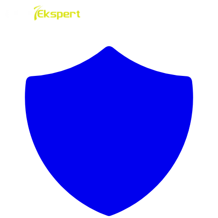
Gå til indhold