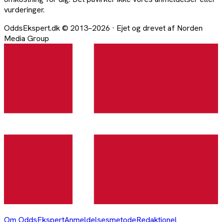
vurderinger.
OddsEkspert
.dk
© 2013–
2026
·
Ejet og drevet af
Norden
Media Group
Om OddsEkspert
Anmeldelsesmetode
Redaktionel