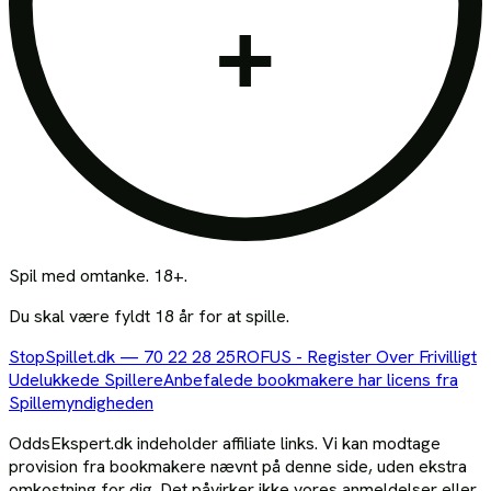
+
Spil med omtanke. 18+.
Du skal være fyldt 18 år for at spille.
StopSpillet.dk
—
70 22 28 25
ROFUS - Register Over Frivilligt
Udelukkede Spillere
Anbefalede bookmakere har licens fra
Spillemyndigheden
OddsEkspert.dk indeholder affiliate links. Vi kan modtage
provision fra bookmakere nævnt på denne side, uden ekstra
omkostning for dig. Det påvirker ikke vores anmeldelser eller