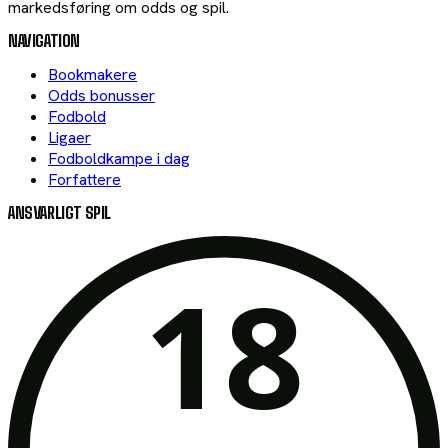
markedsføring om odds og spil.
NAVIGATION
Bookmakere
Odds bonusser
Fodbold
Ligaer
Fodboldkampe i dag
Forfattere
ANSVARLIGT SPIL
18