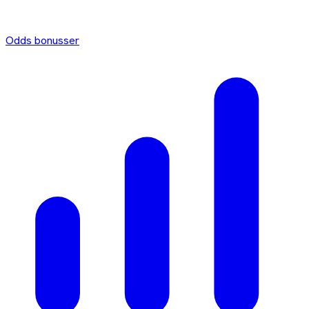
Odds bonusser