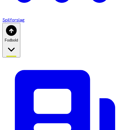
Spilforslag
Fodbold