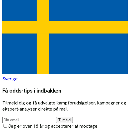
Sverige
Få odds-tips i indbakken
Tilmeld dig og få udvalgte kampforudsigelser, kampagner og
ekspert-analyser direkte på mail.
Tilmeld
Jeg er over 18 år og accepterer at modtage