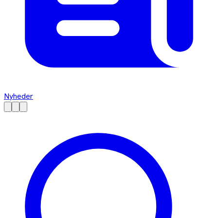
Nyheder