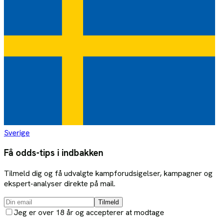
Sverige
Få odds-tips i indbakken
Tilmeld dig og få udvalgte kampforudsigelser, kampagner og
ekspert-analyser direkte på mail.
Tilmeld
Jeg er over 18 år og accepterer at modtage