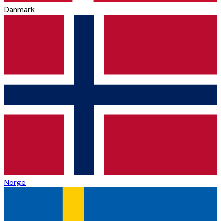
Danmark
Norge