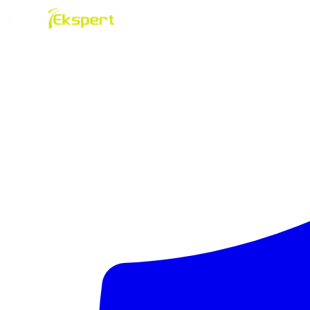
Gå til indhold