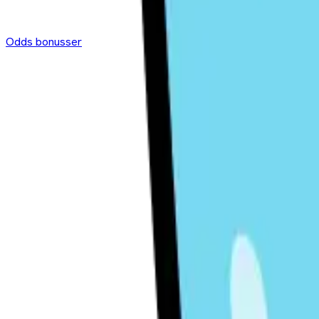
Odds bonusser