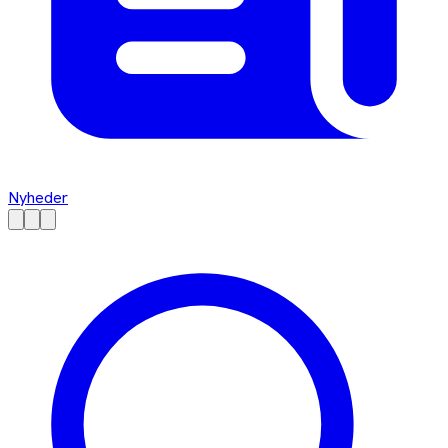
Nyheder