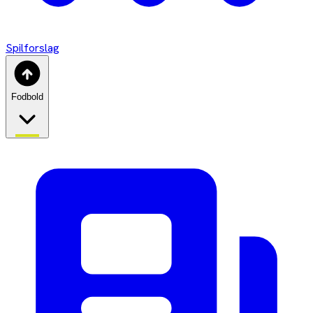
Spilforslag
Fodbold