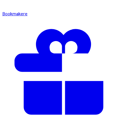
Bookmakere