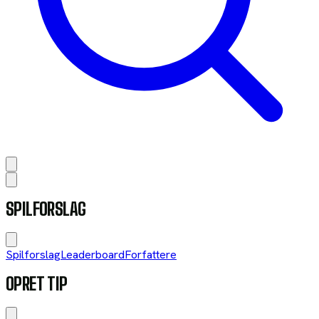
SPILFORSLAG
Spilforslag
Leaderboard
Forfattere
OPRET TIP