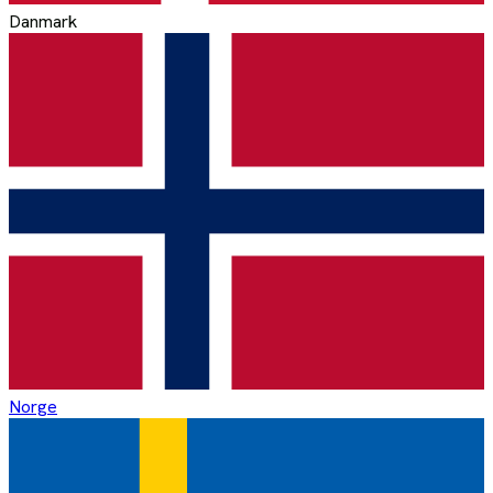
Danmark
Norge