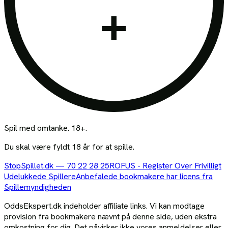
+
Spil med omtanke. 18+.
Du skal være fyldt 18 år for at spille.
StopSpillet.dk
—
70 22 28 25
ROFUS - Register Over Frivilligt
Udelukkede Spillere
Anbefalede bookmakere har licens fra
Spillemyndigheden
OddsEkspert.dk indeholder affiliate links. Vi kan modtage
provision fra bookmakere nævnt på denne side, uden ekstra
omkostning for dig. Det påvirker ikke vores anmeldelser eller