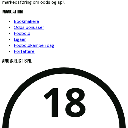
markedsføring om odds og spil.
NAVIGATION
Bookmakere
Odds bonusser
Fodbold
Ligaer
Fodboldkampe i dag
Forfattere
ANSVARLIGT SPIL
18