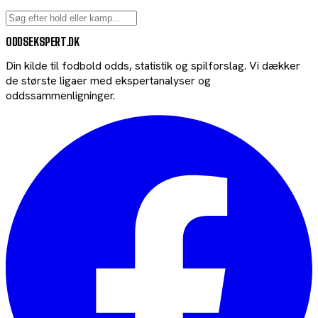
ODDSEKSPERT
.DK
Din kilde til fodbold odds, statistik og spilforslag. Vi dækker
de største ligaer med ekspertanalyser og
oddssammenligninger.