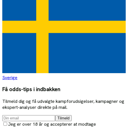
Sverige
Få odds-tips i indbakken
Tilmeld dig og få udvalgte kampforudsigelser, kampagner og
ekspert-analyser direkte på mail.
Tilmeld
Jeg er over 18 år og accepterer at modtage