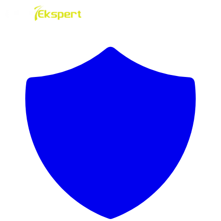
Gå til indhold