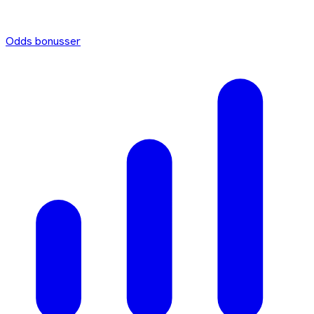
Odds bonusser