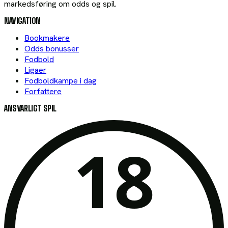
markedsføring om odds og spil.
NAVIGATION
Bookmakere
Odds bonusser
Fodbold
Ligaer
Fodboldkampe i dag
Forfattere
ANSVARLIGT SPIL
18