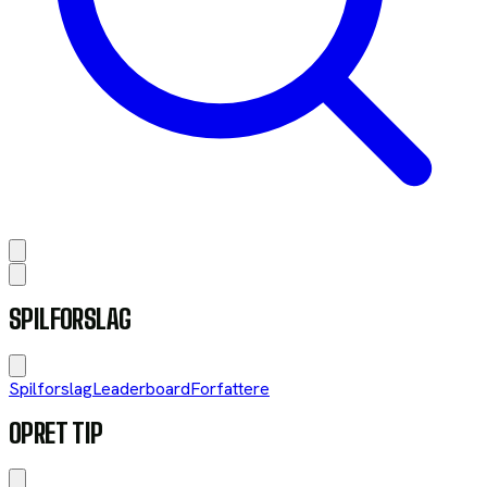
SPILFORSLAG
Spilforslag
Leaderboard
Forfattere
OPRET TIP