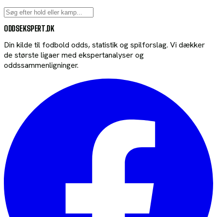
ODDSEKSPERT
.DK
Din kilde til fodbold odds, statistik og spilforslag. Vi dækker
de største ligaer med ekspertanalyser og
oddssammenligninger.