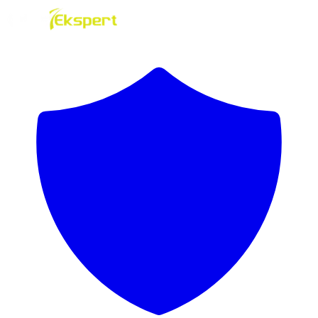
Gå til indhold