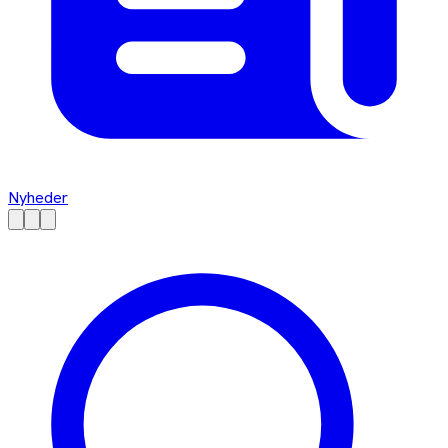
Nyheder