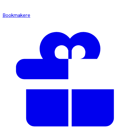
Bookmakere