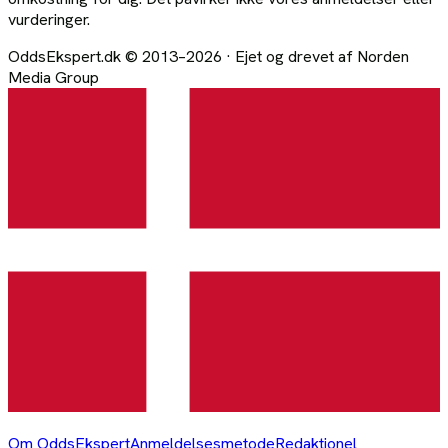
vurderinger.
OddsEkspert
.dk
© 2013–
2026
·
Ejet og drevet af
Norden
Media Group
Om OddsEkspert
Anmeldelsesmetode
Redaktionel