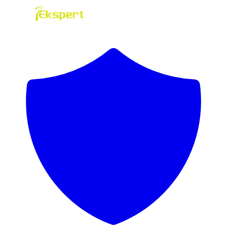
Gå til indhold