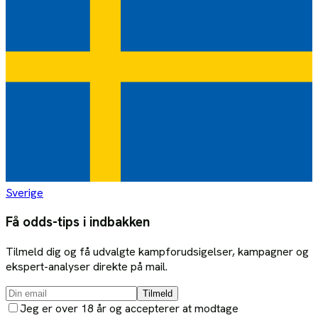
Sverige
Få odds-tips i indbakken
Tilmeld dig og få udvalgte kampforudsigelser, kampagner og
ekspert-analyser direkte på mail.
Tilmeld
Jeg er over 18 år og accepterer at modtage