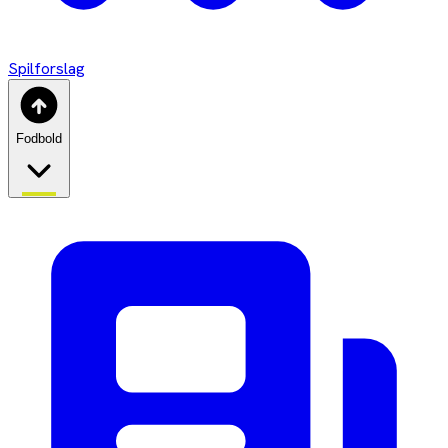
Spilforslag
Fodbold