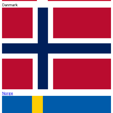
Danmark
Norge