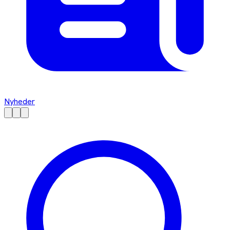
Nyheder