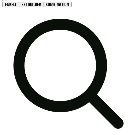
ENKELT
BET BUILDER
KOMBINATION