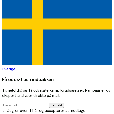
Sverige
Få odds-tips i indbakken
Tilmeld dig og få udvalgte kampforudsigelser, kampagner og
ekspert-analyser direkte på mail.
Tilmeld
Jeg er over 18 år og accepterer at modtage