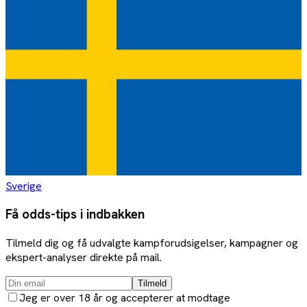
Sverige
Få odds-tips i indbakken
Tilmeld dig og få udvalgte kampforudsigelser, kampagner og
ekspert-analyser direkte på mail.
Tilmeld
Jeg er over 18 år og accepterer at modtage