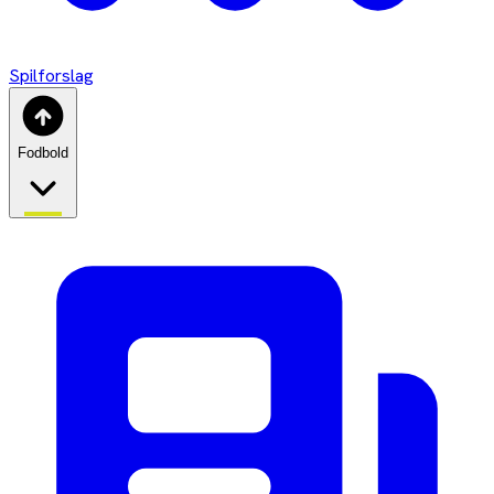
Spilforslag
Fodbold