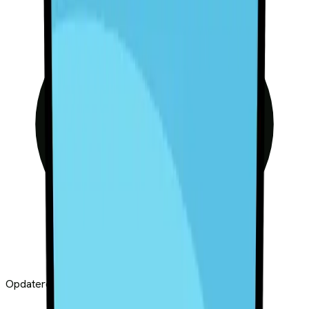
Opdateret
09.08.2026