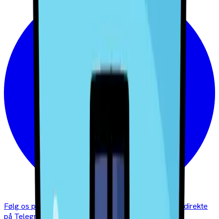
Følg os på Telegram
Få vores eksperters spilforslag direkte
på Telegram og hold dig opdateret