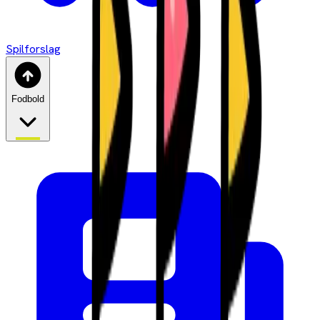
Spilforslag
Fodbold