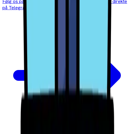
Følg os på Telegram
Få vores eksperters spilforslag direkte
på Telegram og hold dig opdateret