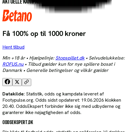
AKTUELLE KAMPAGNER
Få 100% op til 1000 kroner
Hent tilbud
Min +18 år • Hjælpelinje:
Stopspillet.dk
• Selvudelukkelse:
ROFUS.nu
• Tilbud gælder kun for nye spillere bosat i
Danmark • Generelle betingelser og vilkår gælder
USA
Verdensmesterskab — Group D
Indbyrdes opgør
Startopstillinger
Odds sammenligning
Holdstatistik
Datakilde
:
Statistik, odds og kampdata leveret af
USA
2
Footypulse.org.
Odds sidst opdateret
:
19.06.2026
klokken
#
Hold
K
V
U
T
MF
MI
+/-
P
Opdateret
19.06.2026 kl. 20.40
0
USA
uafgjorte
(
3-5-2
)
Australien
(
5-4-1
)
20.40
.
OddsEkspert forbinder ikke sig med udbyderne og
Australien
1
3
2
0
1
8
4
+
4
6
USA
1X2 - Kampresultat
Begge hold scorer (BHS)
Over/Under 2.5 mål
Hj
0
Startopstilling
Australien
garanterer ikke nøjagtigheden af odds.
6
Point
4
Bookmaker
1
X
2
2
3
1
1
1
2
2
0
4
Australien
19. jun. 2026
USA
World Cup
USA
2
Sejre
1
ODDSEKSPERT
.DK
1.61
4.00
5.25
Spil her
2
-
0
3
3
1
1
1
2
4
-2
4
Paraguay
0
Uafgjorte
1
24
F. Matthew
MV
Australien