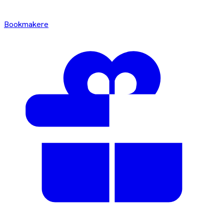
Bookmakere