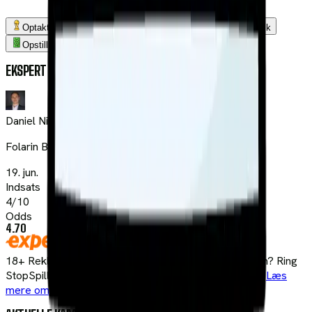
Optakt
Odds
Stilling
H2H & Form
Statistik
Opstilling
EKSPERT SPILFORSLAG
Daniel Nielsen
Ekspert
Folarin Balogun 3+ frispark begået mod sig
19. jun.
Indsats
4
/10
Odds
4.70
18+ Reklame. Spil ansvarligt.
·
Har du et spilleproblem? Ring
StopSpillet: 70 22 28 25
·
ROFUS.nu
·
StopSpillet.dk
·
Læs
mere om ansvarligt spil