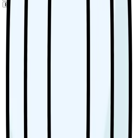
ENKELT
BET BUILDER
KOMBINATION