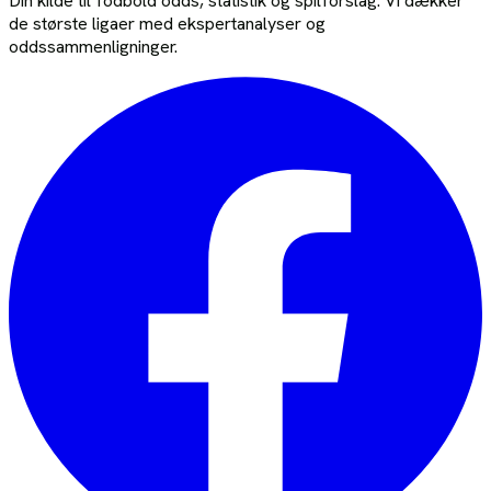
Din kilde til fodbold odds, statistik og spilforslag. Vi dækker
1
Nederlag
1
1.65
4.10
5.50
Spil her
4
3
1
0
2
3
5
-2
3
Tyrkiet
15. okt. 2025
Friendly International
USA
16
A. Freeman
FOR
de største ligaer med ekspertanalyser og
2.7
Mål pr. kamp
0.7
2
-
1
1.61
4.10
5.00
oddssammenligninger.
1.3
Indkasserede mål/kamp
0.7
3
C. Richards
FOR
Australien
+4
Målforskel
0
1.53
4.40
5.50
13
T. Ream
FOR
1.63
4.00
5.20
2
S. Dest
MF
USA - Seneste kampe
18+ Reklame. Spil ansvarligt.
8
W. McKennie
MF
T
V
T
V
V
4
T. Adams
MF
Har du et spilleproblem? Ring StopSpillet: 70 22 28 25
7. jul.
H
Belgien
17
M. Tillman
MF
ROFUS.nu
StopSpillet.dk
Læs mere om ansvarligt spil
1
-
4
5
A. Robinson
MF
T
2. jul.
H
20
F. Balogun
ANG
Bosnien-Hercegovina
2
-
0
9
R. Pepi
ANG
V
10
C. Pulisic
ANG
26. jun.
U
Australien
Tyrkiet
2
-
3
18
P. Beach
MV
T
4
J. Italiano
FOR
19. jun.
H