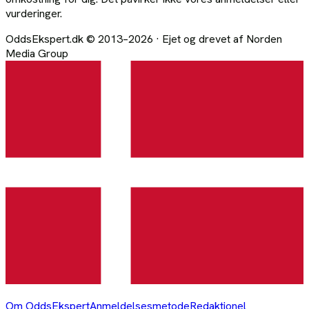
vurderinger.
OddsEkspert
.dk
© 2013–
2026
·
Ejet og drevet af
Norden
Media Group
Om OddsEkspert
Anmeldelsesmetode
Redaktionel