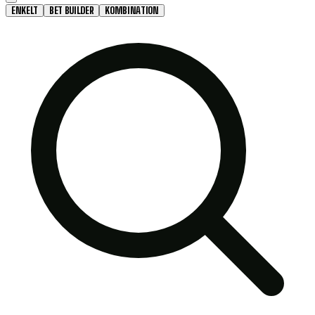
ENKELT
BET BUILDER
KOMBINATION