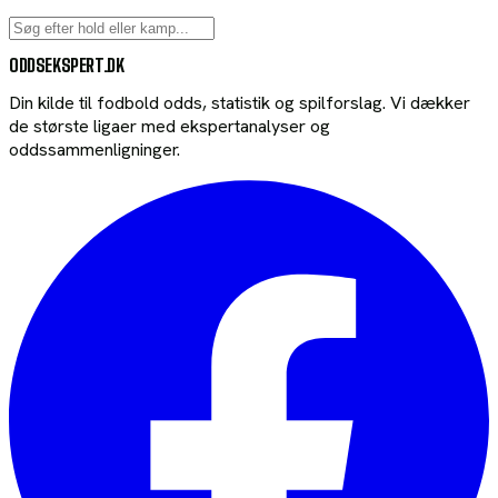
ODDSEKSPERT
.DK
Din kilde til fodbold odds, statistik og spilforslag. Vi dækker
de største ligaer med ekspertanalyser og
oddssammenligninger.