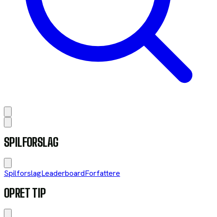
SPILFORSLAG
Spilforslag
Leaderboard
Forfattere
OPRET TIP