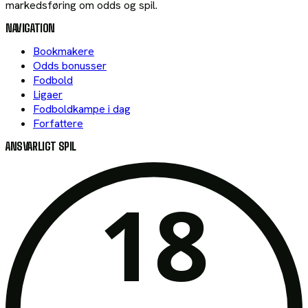
markedsføring om odds og spil.
NAVIGATION
Bookmakere
Odds bonusser
Fodbold
Ligaer
Fodboldkampe i dag
Forfattere
ANSVARLIGT SPIL
18