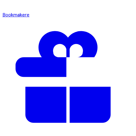
Bookmakere