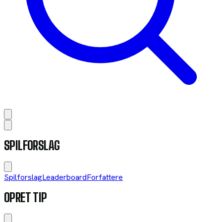
SPILFORSLAG
Spilforslag
Leaderboard
Forfattere
OPRET TIP