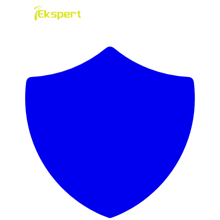
Gå til indhold