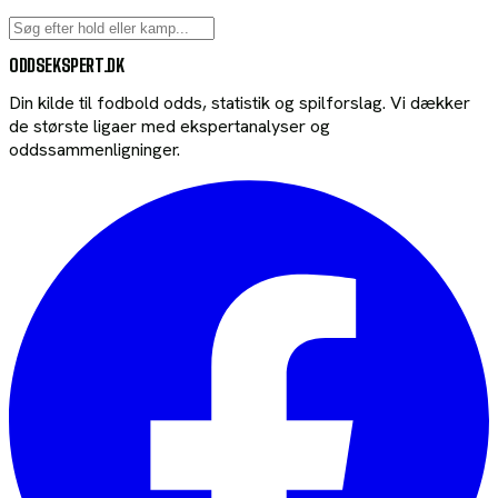
ODDSEKSPERT
.DK
Din kilde til fodbold odds, statistik og spilforslag. Vi dækker
de største ligaer med ekspertanalyser og
oddssammenligninger.