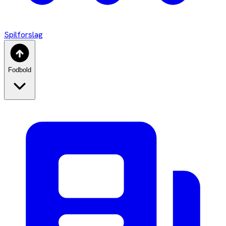
Spilforslag
Fodbold