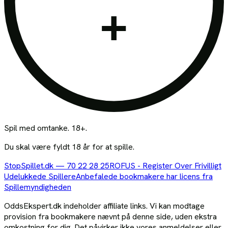
+
Spil med omtanke. 18+.
Du skal være fyldt 18 år for at spille.
StopSpillet.dk
—
70 22 28 25
ROFUS - Register Over Frivilligt
Udelukkede Spillere
Anbefalede bookmakere har licens fra
Spillemyndigheden
OddsEkspert.dk indeholder affiliate links. Vi kan modtage
provision fra bookmakere nævnt på denne side, uden ekstra
omkostning for dig. Det påvirker ikke vores anmeldelser eller