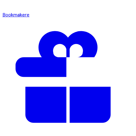
Bookmakere