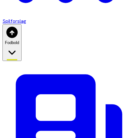
Spilforslag
Fodbold