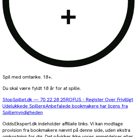
+
Spil med omtanke. 18+.
Du skal være fyldt 18 år for at spille.
StopSpillet.dk
—
70 22 28 25
ROFUS - Register Over Frivilligt
Udelukkede Spillere
Anbefalede bookmakere har licens fra
Spillemyndigheden
OddsEkspert.dk indeholder affiliate links. Vi kan modtage
provision fra bookmakere nævnt på denne side, uden ekstra
omkostning for dig. Det påvirker ikke vores anmeldelser eller