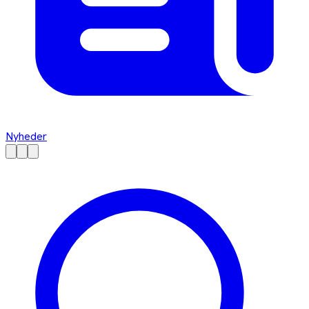
Nyheder