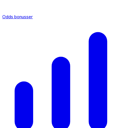
Odds bonusser