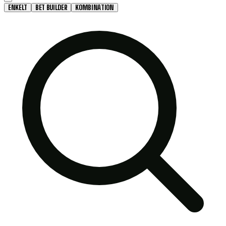
ENKELT
BET BUILDER
KOMBINATION