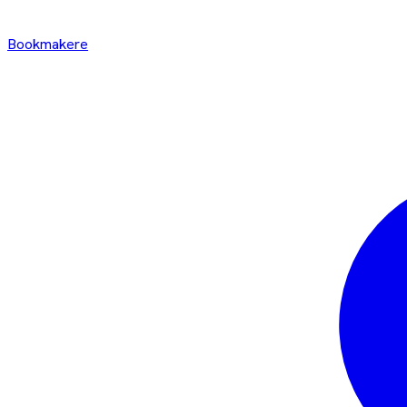
Bookmakere