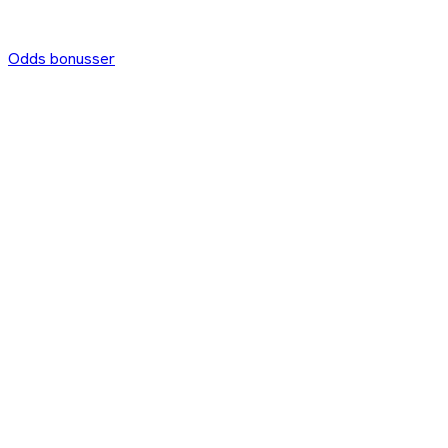
Odds bonusser