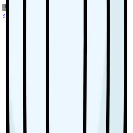
Steffen Fonvig
Chefredaktør & Sportsanalytiker