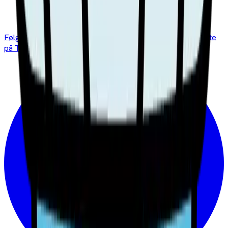
Følg os på Telegram
Få vores eksperters spilforslag direkte
på Telegram og hold dig opdateret