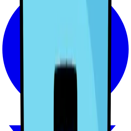
8
15
6
3
6
23
26
-3
21
31. jul.
U
HamKam
28
L. Gabrielsen
FOR
Bodø / Glimt
18+ Reklame. Spil ansvarligt.
9
15
6
2
7
22
27
-5
20
Vålerenga
0
-
4
28
L. Gabrielsen
FOR
10
15
5
3
7
21
21
0
18
Rosenborg
Har du et spilleproblem? Ring StopSpillet: 70 22 28 25
T
26
Y. Paintsil
FOR
22. jul.
H
11
15
5
2
8
16
27
-11
17
Fredrikstad
HW
ROFUS.nu
StopSpillet.dk
Læs mere om ansvarligt spil
Viking
12
15
4
3
8
13
21
-8
15
Sandefjord
6
H. Woxen
MF
1
-
2
13
15
4
3
8
17
26
-9
15
KFUM
T
19
C. Jebara
MF
18. jul.
H
14
15
2
7
6
21
35
-14
13
Aalesund
KFUM
8
M. Karlsbakk
MF
15
15
3
3
9
13
25
-12
12
Kristiansund
2
-
1
KA
16
16
2
4
10
16
37
-21
10
V
Start
7
K. Alperud
ANG
11. jul.
U
14
G. Kjølstad Nyheim
MF
Fredrikstad
2
-
0
19
C. Jebara
ANG
V
SD
20. jun.
U
15
S. Drammeh
MF
FC Midtjylland
0
-
1
20
V. António Félix
ANG
T
Kristiansund
1
M. Lansing
MV