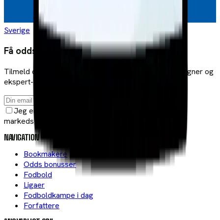
Sverige
Få odds-tips i indbakken
Tilmeld dig og få udvalgte kampforudsigelser, kampagner og
ekspert-analyser direkte på mail.
Tilmeld
Jeg er over 18 år og accepterer at modtage
markedsføring om odds og spil.
NAVIGATION
Bookmakere
Odds bonusser
Fodbold
Ligaer
Fodboldkampe i dag
Forfattere