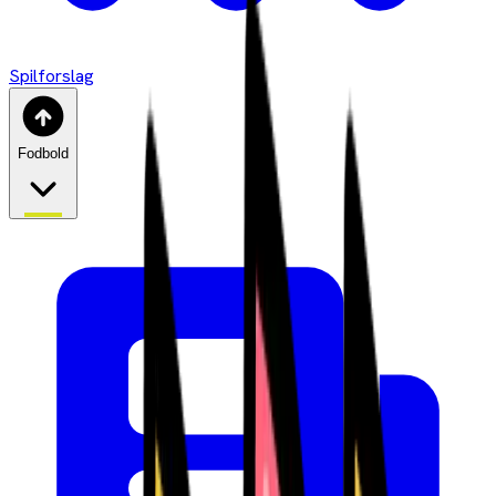
Spilforslag
Fodbold