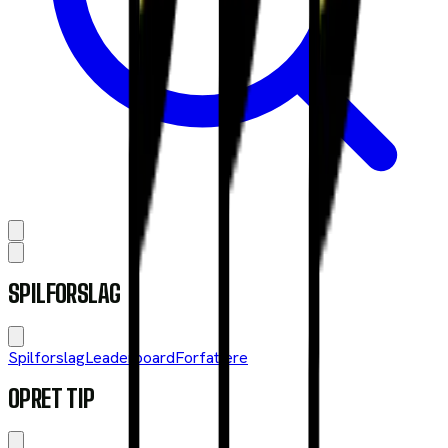
SPILFORSLAG
Spilforslag
Leaderboard
Forfattere
OPRET TIP