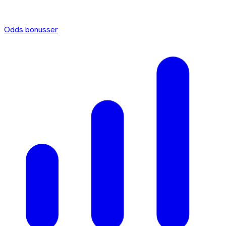
Odds bonusser