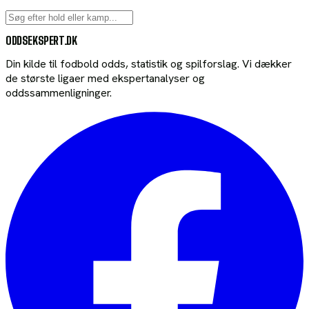
ODDSEKSPERT
.DK
Din kilde til fodbold odds, statistik og spilforslag. Vi dækker
de største ligaer med ekspertanalyser og
oddssammenligninger.