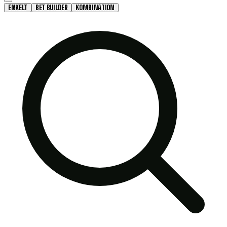
ENKELT
BET BUILDER
KOMBINATION