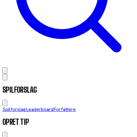
SPILFORSLAG
Spilforslag
Leaderboard
Forfattere
OPRET TIP