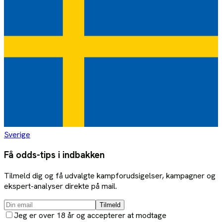
Sverige
Få odds-tips i indbakken
Tilmeld dig og få udvalgte kampforudsigelser, kampagner og
ekspert-analyser direkte på mail.
Tilmeld
Jeg er over 18 år og accepterer at modtage