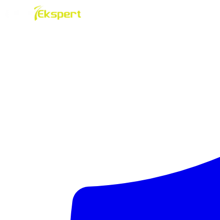
Gå til indhold