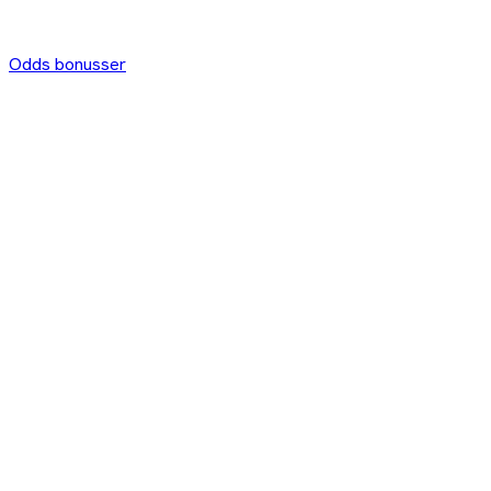
Odds bonusser