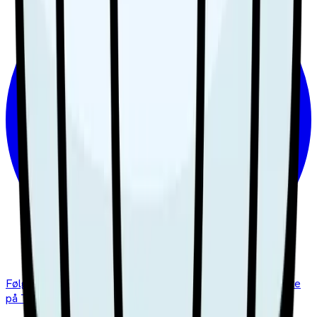
Følg os på Telegram
Få vores eksperters spilforslag direkte
på Telegram og hold dig opdateret