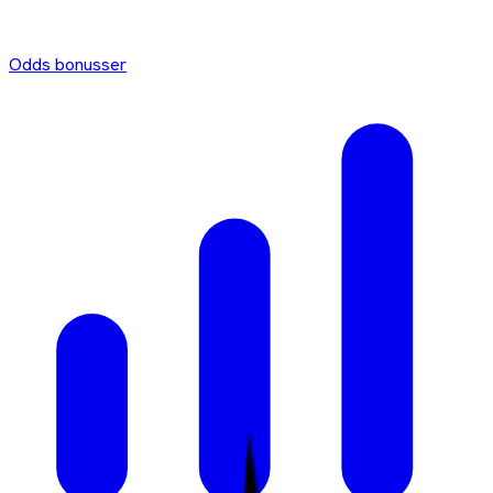
Odds bonusser