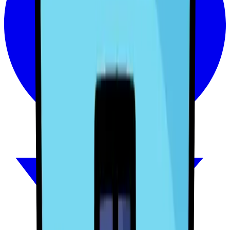
KFUM
7
K. Askildsen
MF
8. aug.
H
ROFUS.nu
StopSpillet.dk
Læs mere om ansvarligt spil
13
16
4
3
9
13
22
-9
15
TM
Sandefjord
Sarpsborg 08
2
-
1
29
14
T. Séne Moi
MF
16
4
3
9
15
26
-11
15
Kristiansund
V
15
16
2
8
6
22
36
-14
14
Aalesund
10
Z. Tripić
MF
1. aug.
U
16
17
2
4
11
16
38
-22
10
Start
Start
20
P. Christiansen
ANG
3
-
0
26
S. Kvia-Egeskog
ANG
V
Rosenborg
26. jul.
U
Aalesund
1
L. Wahlstedt
MV
1
-
1
U
16
A. Fonn Witry
FOR
22. jul.
U
2
H. Røsten
FOR
Lillestrøm
TN
2
-
1
21
T. Nemčík
FOR
V
TD
18. jul.
H
Sandefjord
3
T. Solheim Dahl
FOR
2
-
1
7
S. Nordli
MF
V
10
O. Selnæs
MF