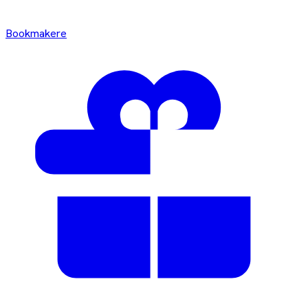
Bookmakere