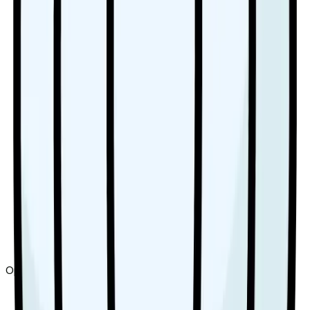
Opdateret
10.08.2026