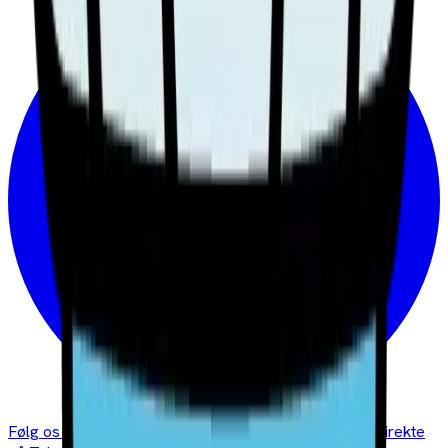
Følg os på Telegram
Få vores eksperters spilforslag direkte