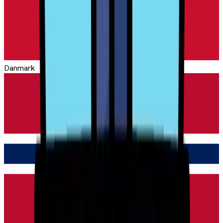
Danmark