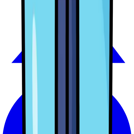
25
J. Bakke
MF
Rosenborg - Seneste kampe
11
N. Donovan Sahsah
MF
V
T
V
T
V
MB
9. aug.
U
17
M. Bomholt
ANG
Lillestrøm
DI
2
-
0
V
9
D. Islamovic
ANG
2. aug.
U
Reserver
Brann
2
H. Haugen
8
J. Bell
11
H. Mikaelsson
13
Arn-Sebastian Wiik Esco
2
-
3
4
M. Ceide
6
S. Väänänen
8
I. Fossum
12
R. Sandberg
15
J. Søgaard
T
27. jul.
H
Fredrikstad
4
-
0
V
24. jul.
H
Manchester United
0
-
5
T
18. jul.
U
Start