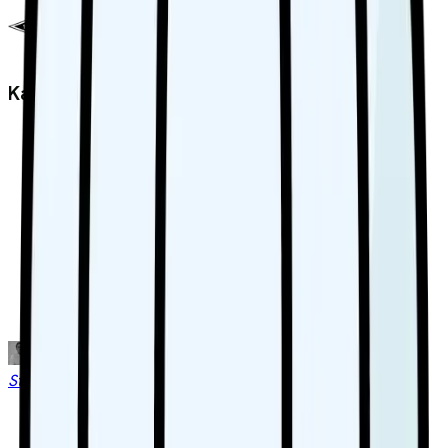
Rosenborg
Kampens hændelser
Henrik Falchener 2'
Kristoffer Askildsen 15'
Zlatko Tripic 67'
Gianni Stensness 14'
Kristoffer Haugen 90+5'
Aslak Witry 44'
Tobias Solheim Dahl 54'
Håkon Røsten 61'
Steffen Fonvig
Chefredaktør & Sportsanalytiker