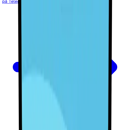
på Telegram og hold dig opdateret