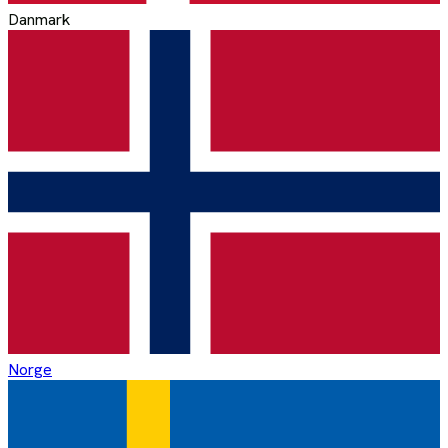
Danmark
Norge