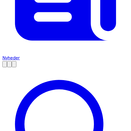
Nyheder