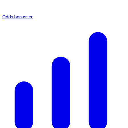
Odds bonusser