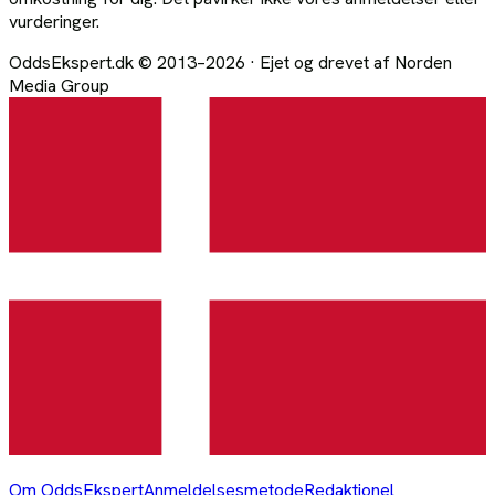
vurderinger.
OddsEkspert
.dk
© 2013–
2026
·
Ejet og drevet af
Norden
Media Group
Om OddsEkspert
Anmeldelsesmetode
Redaktionel