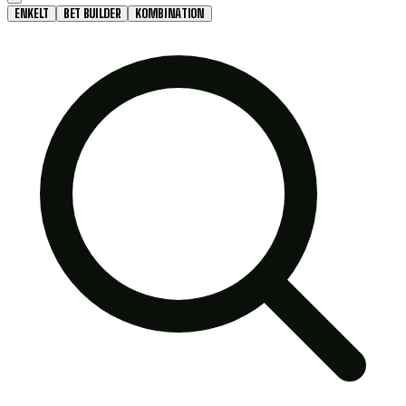
ENKELT
BET BUILDER
KOMBINATION