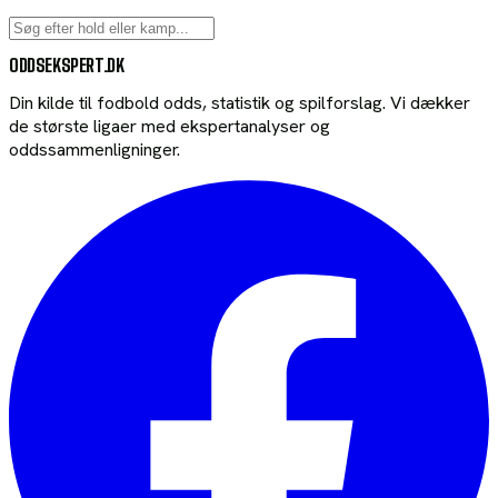
ODDSEKSPERT
.DK
Din kilde til fodbold odds, statistik og spilforslag. Vi dækker
de største ligaer med ekspertanalyser og
oddssammenligninger.