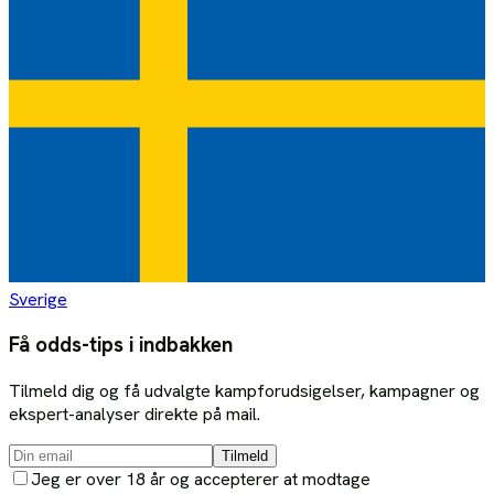
Sverige
Få odds-tips i indbakken
Tilmeld dig og få udvalgte kampforudsigelser, kampagner og
ekspert-analyser direkte på mail.
Tilmeld
Jeg er over 18 år og accepterer at modtage