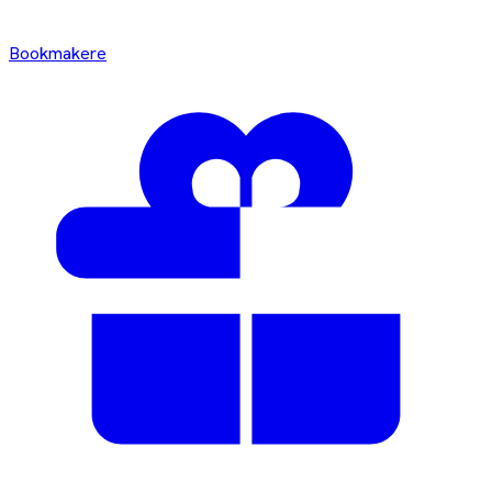
Bookmakere