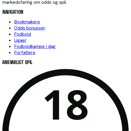
markedsføring om odds og spil.
NAVIGATION
Bookmakere
Odds bonusser
Fodbold
Ligaer
Fodboldkampe i dag
Forfattere
ANSVARLIGT SPIL
18