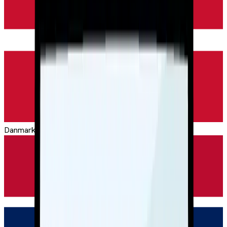
Danmark