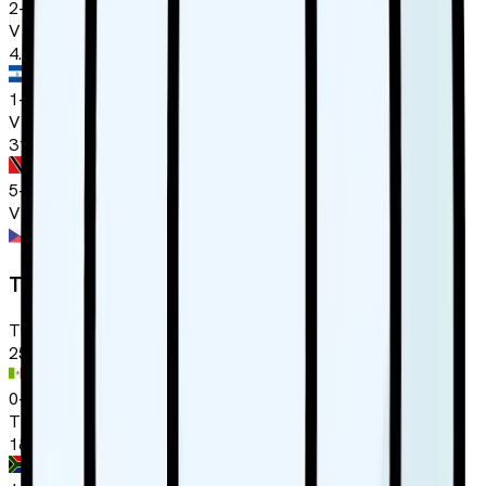
2
-
1
V
4. jun.
H
El Salvador
1
-
0
V
31. maj
H
Trinidad og Tobago
5
-
0
V
Tjekkiet - Seneste kampe
T
U
T
V
V
25. jun.
H
Mexico
0
-
3
T
18. jun.
H
Sydafrika