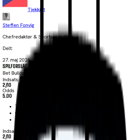
Tjekkiet
Steffen Fonvig
Chefredaktør & Sportsanalytiker
Delt:
27. maj 2026
,
10.52
SPILFORSLAG
Tabt
Bet Builder
Indsats
2
/10
Odds
5.00
Tjekkiet vinder
Over 1.5 mål
Tjekkiet vinder begge halvlege
Indsats
2
/10