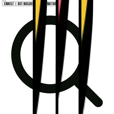
ENKELT
BET BUILDER
KOMBINATION