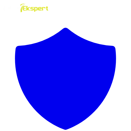
Gå til indhold