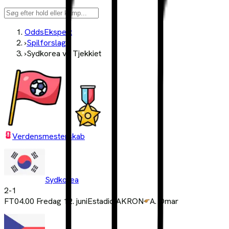
OddsEkspert
›
Spilforslag
›
Sydkorea vs Tjekkiet
Sydkorea vs Tjekkiet
– Tjekkiet vinder
Verdensmesterskab
Sydkorea
2
-
1
FT
04.00 Fredag 12. juni
Estadio AKRON
A. Omar