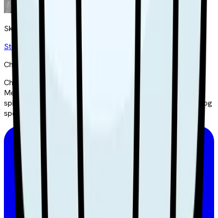
Skrevet af
Steffen Fonvig
Chefredaktør & Sportsanalytiker
Chefredaktør på OddsEkspert og medstifter af Norden
Media Group. Steffen har arbejdet professionelt i
spillebranchen siden 2020 og dækker odds, kampanalyser og
sportsbetting på tværs af de nordiske markeder.