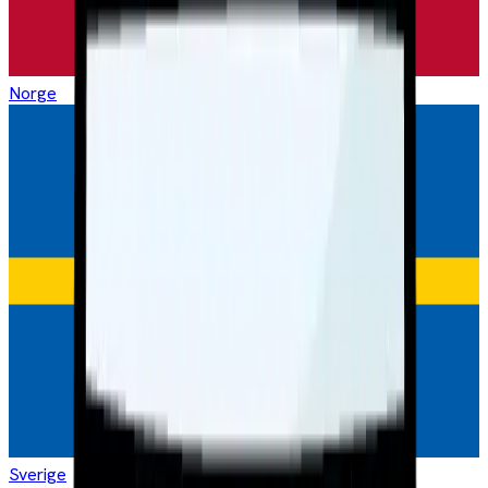
Norge
Sverige