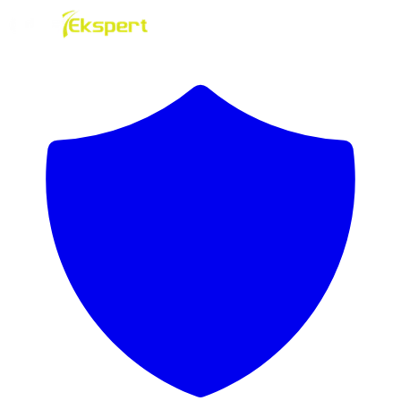
Gå til indhold