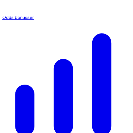
Odds bonusser