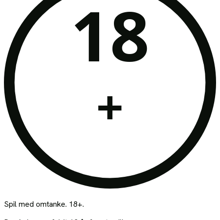
18
+
Spil med omtanke. 18+.