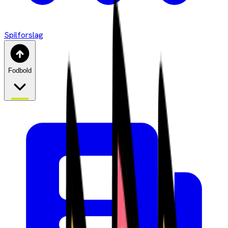
Spilforslag
Fodbold