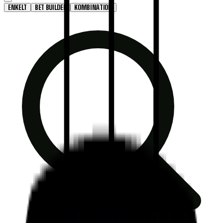
ENKELT
BET BUILDER
KOMBINATION