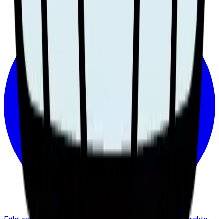
Følg os på Telegram
Få vores eksperters spilforslag direkte