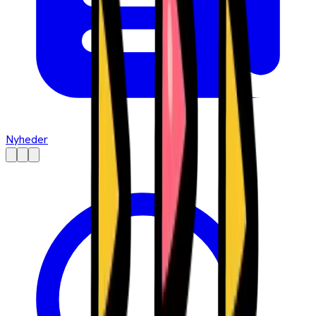
Nyheder