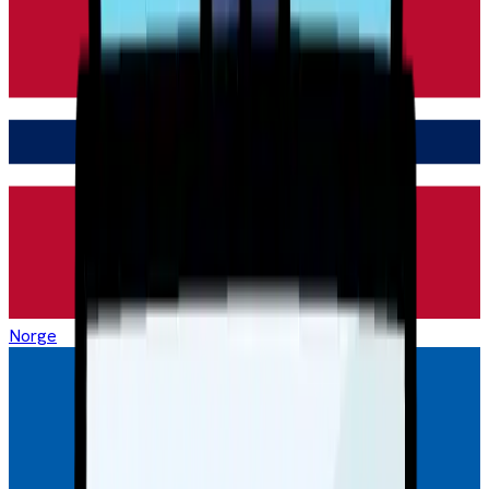
Norge