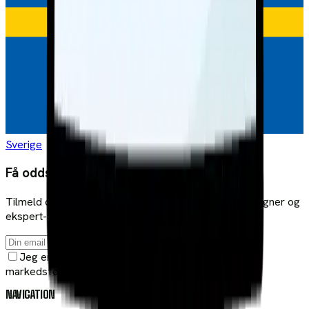
Sverige
Få odds-tips i indbakken
Tilmeld dig og få udvalgte kampforudsigelser, kampagner og
ekspert-analyser direkte på mail.
Tilmeld
Jeg er over 18 år og accepterer at modtage
markedsføring om odds og spil.
NAVIGATION