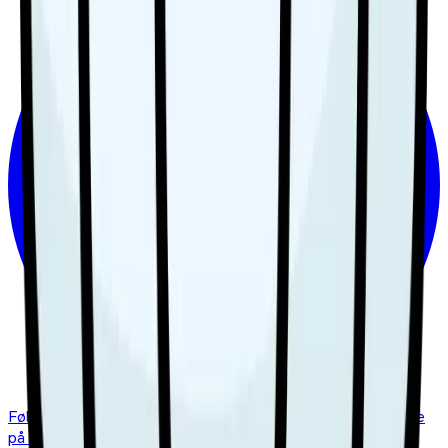
Følg os på Telegram
Få vores eksperters spilforslag direkte
på Telegram og hold dig opdateret