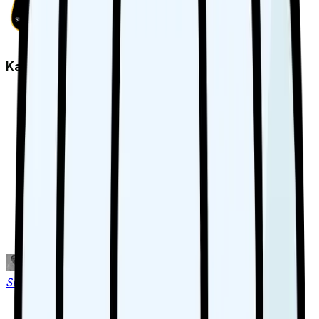
Rennes
Kampens hændelser
Pierre-Emile Højbjerg 2'
Amine Gouiri 10'
Pierre-Emerick Aubameyang 55'
Estéban Lepaul 84'
Pierre-Emile Højbjerg 49'
Amine Gouiri 76'
Benjamin Pavard 90+5'
Mahdi Camara 79'
Steffen Fonvig
Chefredaktør & Sportsanalytiker