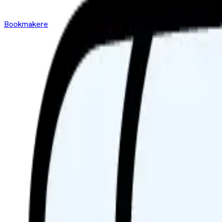
Bookmakere