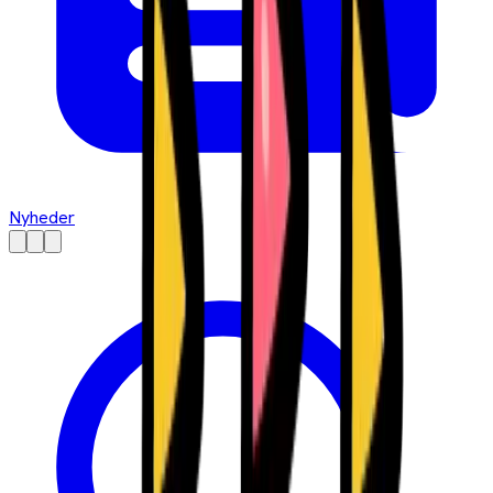
Nyheder