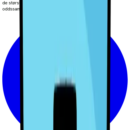
13. dec. 2025
Bundesliga
Eintracht Frankfurt
34
A. Largura Chaves
FOR
de største ligaer med ekspertanalyser og
1.4
Mål pr. kamp
1.8
5
33
18
7
8
65
48
+
17
61
1
-
0
TSG Hoffenheim
2.40
3.70
2.70
Spil her
oddssammenligninger.
1.7
Indkasserede mål/kamp
1.9
6
J. Gouweleeuw
FOR
FC Augsburg
6
33
17
7
9
67
46
+
21
58
-12
Målforskel
-4
Bayer 04 Leverkusen
2.70
3.80
2.51
Spil her
20. apr. 2025
Bundesliga
FC Augsburg
16
C. Zesiger
FOR
7
33
12
8
13
47
56
-9
44
SC Freiburg
0
-
0
2.35
3.90
2.62
19
R. Fellhauer
MF
Eintracht Frankfurt
8
33
11
10
12
59
63
-4
43
Eintracht Frankfurt
2.45
3.60
2.63
4
H. Massengo
MF
9
33
12
7
14
45
57
-12
43
FC Augsburg
2.60
3.65
2.48
10
33
9
10
14
42
53
-11
37
FSV Mainz 05
32
F. Rieder
MF
FC Augsburg - Seneste kampe
11
33
9
10
14
39
53
-14
37
Hamburger SV
18+ Reklame. Spil ansvarligt.
13
D. Giannoulis
MF
V
V
T
U
T
AK
12
33
9
9
15
40
58
-18
36
FC Union Berlin
8. aug.
H
Har du et spilleproblem? Ring StopSpillet: 70 22 28 25
30
A. Kade
ANG
13
33
8
11
14
38
53
-15
35
Borussia Mönchengladbach
Sassuolo
ROFUS.nu
StopSpillet.dk
Læs mere om ansvarligt spil
3
-
2
14
33
7
11
15
48
58
-10
32
20
FC Köln
A. Claude Maurice
ANG
V
15
33
8
8
17
37
58
-21
32
Werder Bremen
21
R. Duarte Ribeiro
ANG
5. aug.
U
16
33
6
8
19
42
68
-26
26
Schwaz
VfL Wolfsburg
38
M. Gregoritsch
ANG
15
-
0
17
33
6
8
19
41
70
-29
26
Eintracht Frankfurt
Heidenheim
V
18
33
6
8
19
28
57
-29
26
St. Pauli
30. jul.
H
23
M. Zetterer
MV
AFC Bournemouth
5
A. Amenda
FOR
2
-
5