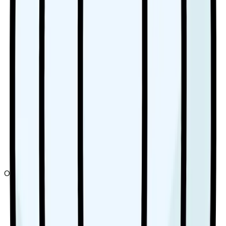
Opdateret
09.08.2026