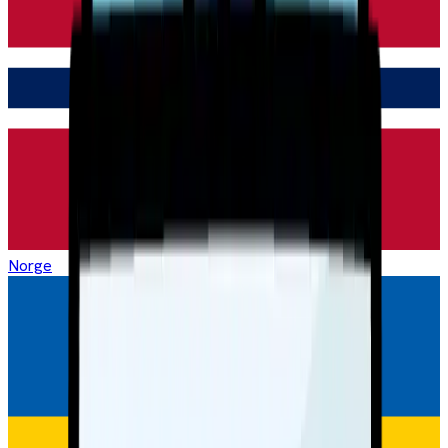
Norge