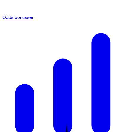
Odds bonusser