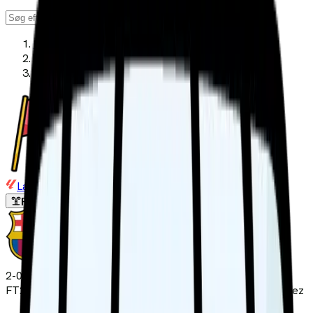
OddsEkspert
›
La Liga
›
FC Barcelona vs Real Madrid
FC Barcelona
vs
Real Madrid
–
La Liga
La Liga
FØLG LIGA
FC Barcelona
2
-
0
FT
21.00 Søndag 10. maj
Camp Nou
A. Hernández Hernández