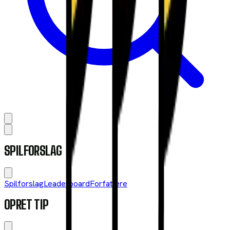
SPILFORSLAG
Spilforslag
Leaderboard
Forfattere
OPRET TIP