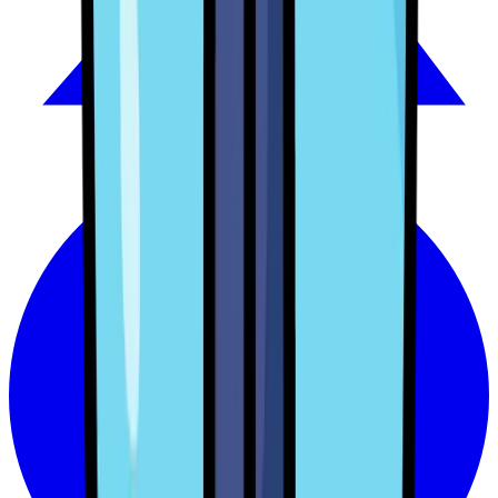
V
U
V
V
V
5
J. Bellingham
MF
8. aug.
U
Ferencvárosi
7
V. Júnior
MF
2
-
1
10
K. Mbappé
ANG
V
1. aug.
H
16
G. García Torres
ANG
Fiorentina
Reserver
2
-
2
3
A. Balde Martínez
4
R. Araújo da Silva
9
R. Lewandowski
11
Raphi
U
4
D. Olatukunbo Alaba
13
A. Lunin
18
A. Carreras
24
D. Huijsen
28
J.
28. jul.
H
Leganés
4
-
1
V
23. maj
H
Athletic Club
4
-
2
V
17. maj
U
Sevilla
1
-
0
V