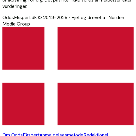
vurderinger.
OddsEkspert
.dk
© 2013–
2026
·
Ejet og drevet af
Norden
Media Group
Om OddsEkspert
Anmeldelsesmetode
Redaktionel