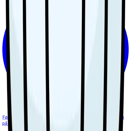
Følg os på Telegram
Få vores eksperters spilforslag direkte
på Telegram og hold dig opdateret