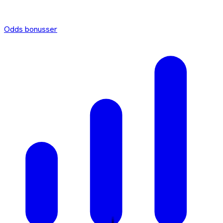
Odds bonusser