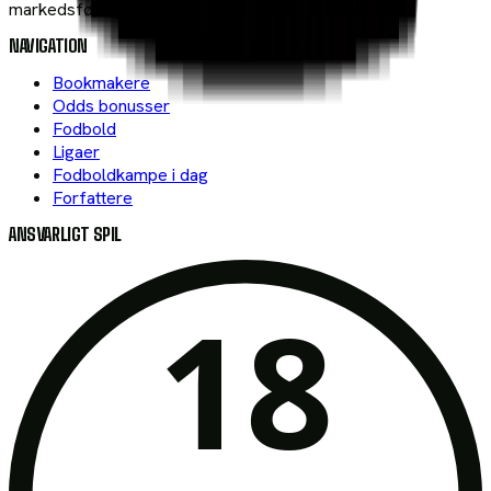
markedsføring om odds og spil.
NAVIGATION
Bookmakere
Odds bonusser
Fodbold
Ligaer
Fodboldkampe i dag
Forfattere
ANSVARLIGT SPIL
18