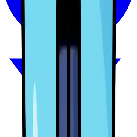
Levante
Real Madrid
V
17
38
11
9
18
44
50
-6
42
Osasuna
31. jul.
U
1
T. Courtois
MV
18
38
11
9
18
47
57
-10
42
Mallorca
Birmingham City
13
A. Lunin
MV
2
-
2
19
38
9
14
15
39
55
-16
41
Girona
U
12
T. Alexander-Arnold
FOR
20
38
6
11
21
26
60
-34
29
Real Oviedo
24. jul.
H
17
R. Asencio del Rosario
FOR
Europa
4
-
1
22
A. Rüdiger
FOR
V
23. maj
U
24
D. Huijsen
FOR
Valencia
4
D. Olatukunbo Alaba
FOR
1
-
3
T
20
F. García Torres
FOR
17. maj
H
6
E. Camavinga
MF
Real Betis
3
-
1
14
A. Tchouaméni
MF
V
14
A. Tchouaméni
MF
8
F. Valverde Dipetta
ANG
Real Madrid - Seneste kampe
21
B. Abdelkader Diaz
MF