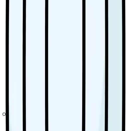
Opdateret
09.08.2026