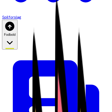
Spilforslag
Fodbold