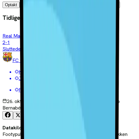
Optakt
Odds
Stilling
H2H & Form
Statistik
Opstilling
Tidligere møde i sæsonen
Real Madrid
2
-
1
Sluttede
FC Barcelona
Kylian Mbappé 22'
Jude Bellingham 43'
Fermín López 38'
26. oktober 2025 · 16.15
La Liga
Estadio Santiago
Bernabéu
, Madrid
FC Barcelona
La Liga
Indbyrdes opgør
Startopstillinger
Odds sammenligning
Holdstatistik
Datakilde
:
Statistik, odds og kampdata leveret af
FC Barcelona
3
Footypulse.org.
Odds sidst opdateret
:
10.05.2026
klokken
#
Hold
K
V
U
T
MF
MI
+/-
P
Opdateret
10.05.2026 kl. 20.40