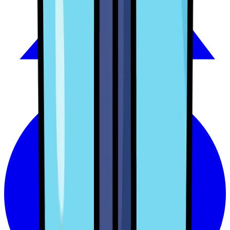
1
J. Fischer
2
M. Colin
3
Moustapha Diop
4
U. Mboula
9
G. Abuashvili
6. aug.
H
3
E. Dier
12
C. Oliveira Silva
14
M. Bieveth
16
P. Köhn
23
A. Bamba
2
Getafe
1
-
0
V
31. jul.
H
Cercle Brugge
2
-
2
U
25. jul.
U
Sporting CP
0
-
2
T
18. jul.
H
Saint-Priest
5
-
2
V