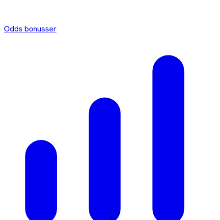
Odds bonusser