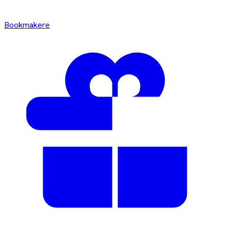
Bookmakere