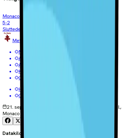
Monaco
5
-
2
Sluttede
Metz
Mika Biereth 28'
Ansu Fati 46'
Ansu Fati 83'
Koffi Kouao (s.m.) 86'
George Ilenikhena 90+3'
Habib Diallo 13'
Gauthier Hein (str.) 67'
21. september 2025 · 17.15
Ligue 1
Stade Louis II.
,
Monaco
Metz
Ligue 1
Indbyrdes opgør
Startopstillinger
Odds sammenligning
Holdstatistik
Datakilde
:
Statistik, odds og kampdata leveret af