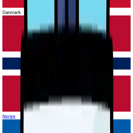
Danmark
Norge