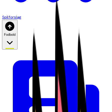
Spilforslag
Fodbold