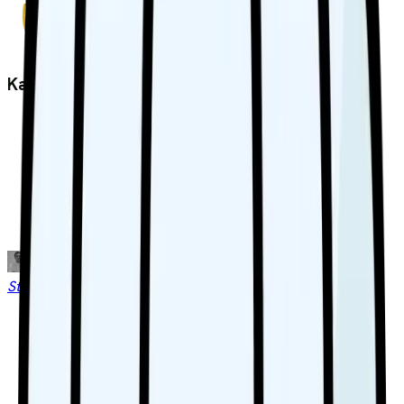
Monaco
Kampens hændelser
Jessy Deminguet 49'
Folarin Balogun 61'
Ansu Fati 90+1'
Mamadou Coulibaly 62'
Christian Mawissa 81'
Steffen Fonvig
Chefredaktør & Sportsanalytiker