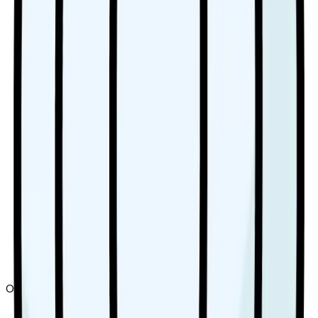
Opdateret
08.08.2026