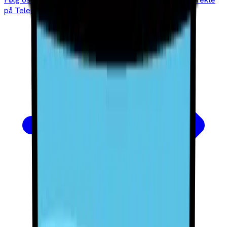
på Telegram og hold dig opdateret