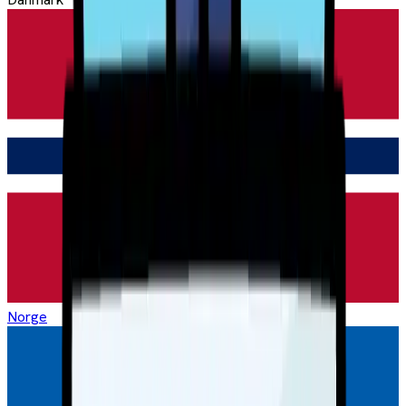
Norge