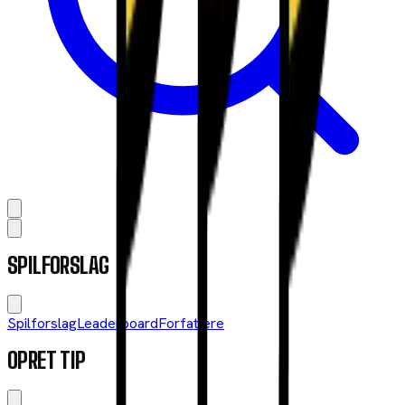
SPILFORSLAG
Spilforslag
Leaderboard
Forfattere
OPRET TIP