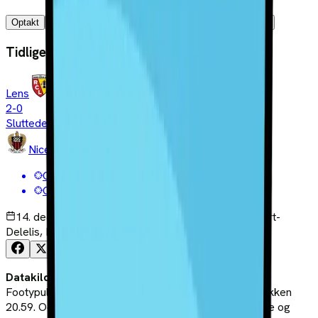
Optakt
Odds
Stilling
H2H & Form
Statistik
Opstilling
Tidligere møde i sæsonen
Lens
2
-
0
Sluttede
Nice
Odsonne Édouard 15'
Odsonne Édouard 57'
14. december 2025 · 17.15
Ligue 1
Stade Bollaert-
Delelis
, Lens
Nice
Ligue 1
Indbyrdes opgør
Startopstillinger
Odds sammenligning
Holdstatistik
Datakilde
:
Statistik, odds og kampdata leveret af
Nice
0
Footypulse.org.
Odds sidst opdateret
:
02.05.2026
klokken
#
Hold
K
V
U
T
MF
MI
+/-
P
Opdateret
02.05.2026 kl. 20.59
1
Nice
uafgjorte
(
5-4-1
)
Lens
(
3-4-2-1
)
20.59
.
OddsEkspert forbinder ikke sig med udbyderne og
Lens
1
34
24
4
6
74
29
+
45
76
Paris Saint Germain
1X2 - Kampresultat
Begge hold scorer (BHS)
Over/Under 3.5 mål
Hj