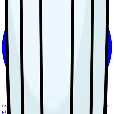
Følg os på Telegram
Få vores eksperters spilforslag direkte
på Telegram og hold dig opdateret