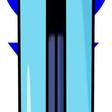
17
33
5
8
20
29
52
-23
23
Nantes
V
25
M. Cho
ANG
18
34
3
8
23
32
76
-44
17
Metz
18. jul.
H
Lens
Nîmes
40
R. Risser
MV
4
-
0
V
25
P. Ganiou
FOR
29. maj
H
6
S. Baidoo
FOR
Saint-Étienne
4
-
1
20
M. Sarr
FOR
V
2
R. Aguilar
MF
26. maj
U
Saint-Étienne
23
S. Abdul Hamid
MF
0
-
0
U
8
M. Sangare
MF
28
A. Thomasson
MF
Lens - Seneste kampe
14
M. Udol
MF
7
F. Sotoca
ANG
V
U
V
V
V
1. aug.
H
10
F. Thauvin
ANG
Villarreal
9
A. Saint-Maximin
ANG
3
-
1