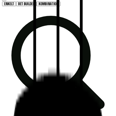
ENKELT
BET BUILDER
KOMBINATION