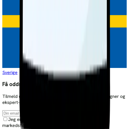
Sverige
Få odds-tips i indbakken
Tilmeld dig og få udvalgte kampforudsigelser, kampagner og
ekspert-analyser direkte på mail.
Tilmeld
Jeg er over 18 år og accepterer at modtage
markedsføring om odds og spil.