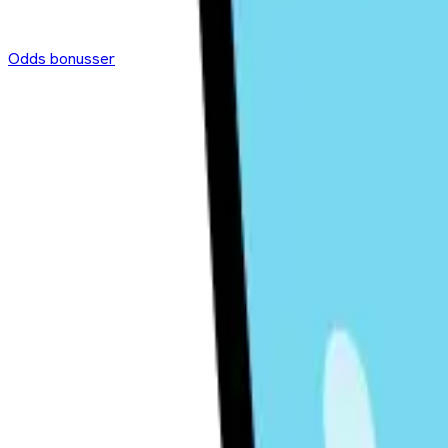
Odds bonusser