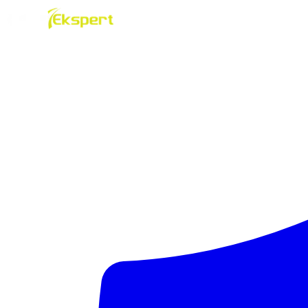
Gå til indhold