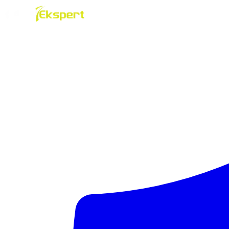
Gå til indhold