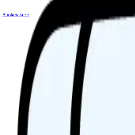
Bookmakere