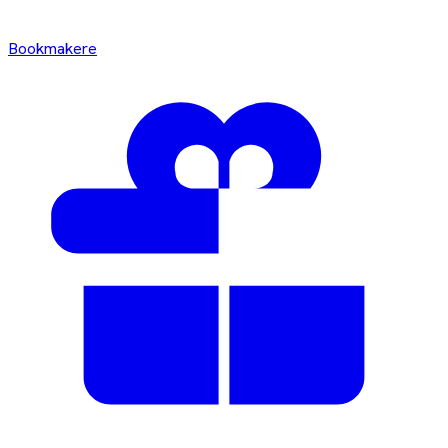
Bookmakere