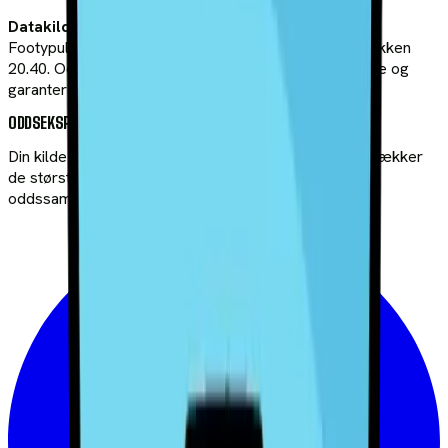
La Liga
Indbyrdes opgør
Startopstillinger
Odds sammenligning
Holdstatistik
Datakilde
:
Statistik, odds og kampdata leveret af
Valencia
1
Footypulse.org.
Odds sidst opdateret
:
23.05.2026
klokken
#
Hold
K
V
U
T
MF
MI
+/-
P
Opdateret
23.05.2026 kl. 20.40
0
Valencia
uafgjorte
(
4-4-2
)
FC Barcelona
(
4-2-3-1
)
20.40
.
OddsEkspert forbinder ikke sig med udbyderne og
FC Barcelona
1
38
31
1
6
95
36
+
59
94
FC Barcelona
1X2 - Kampresultat
Begge hold scorer (BHS)
Over/Under 3.5 mål
Hj
1
Startopstilling
FC Barcelona
garanterer ikke nøjagtigheden af odds.
49
Point
94
Bookmaker
1
X
2
2
38
27
5
6
77
35
+
42
86
Real Madrid
23. maj 2026
Valencia
La Liga
Valencia
13
Sejre
31
ODDSEKSPERT
.DK
3.40
4.00
1.95
Spil her
3
-
1
3
38
22
6
10
72
46
+
26
72
Villarreal
10
Uafgjorte
1
1
S. Dimitrievski
MV
FC Barcelona
Din kilde til fodbold odds, statistik og spilforslag. Vi dækker
15
Nederlag
6
3.40
4.20
1.90
4
38
21
6
11
62
44
+
18
69
Atlético Madrid
14. sep. 2025
La Liga
FC Barcelona
4
U. Núñez Gestoso
FOR
de største ligaer med ekspertanalyser og
1.2
Mål pr. kamp
2.5
5
38
15
15
8
59
48
+
11
60
6
-
0
Real Betis
3.40
3.90
1.95
oddssammenligninger.
1.4
Indkasserede mål/kamp
0.9
12
T. Rendall Correia
FOR
Valencia
6
38
14
12
12
53
48
+
5
54
-9
Målforskel
+59
Celta de Vigo
3.45
3.95
1.94
12
T. Rendall Correia
FOR
7
38
15
6
17
32
38
-6
51
Getafe
18+ Reklame. Spil ansvarligt.
5
C. Tárrega Requeni
FOR
Valencia - Seneste kampe
8
38
12
14
12
41
44
-3
50
Rayo Vallecano
18
J. García Vayá
FOR
9
38
13
10
15
46
55
-9
49
Har du et spilleproblem? Ring StopSpillet: 70 22 28 25
Valencia
T
U
V
T
V
10
38
11
13
14
59
61
-2
46
Real Sociedad
18
J. García Vayá
FOR
8. aug.
H
ROFUS.nu
StopSpillet.dk
Læs mere om ansvarligt spil
Newcastle United
11
38
12
10
16
43
55
-12
46
Espanyol
21
J. Vazquez Alcalde
FOR
1
-
2
12
38
13
6
19
43
58
-15
45
Athletic Club
11
L. Rioja González
MF
T
13
38
12
7
19
46
60
-14
43
Sevilla
1. aug.
U
23
F. Ugrinic
MF
Stoke City