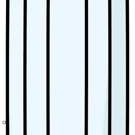
Opdateret
09.08.2026