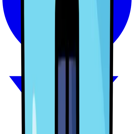
14
38
11
10
17
44
56
-12
43
Deportivo Alavés
1
-
1
2
G. Rodríguez
MF
15
38
10
13
15
49
57
-8
43
Elche
U
16
D. López Noguerol
MF
16
38
11
9
18
47
61
-14
42
28. jul.
U
Levante
Derby County
8
J. Guerra Moreno
ANG
17
38
11
9
18
44
50
-6
42
Osasuna
2
-
1
18
38
11
9
18
47
57
-10
42
9
H. Duro
Mallorca
ANG
V
FC Barcelona
25. jul.
H
19
38
9
14
15
39
55
-16
41
Girona
Castellón
13
J. Pons
MV
20
38
6
11
21
26
60
-34
29
Real Oviedo
1
-
2
25
W. Szczęsny
MV
T
22. jul.
H
25
W. Szczęsny
MV
Eldense
3
-
0
23
J. Koundé
FOR
V
24
E. García
FOR
4
R. Araújo da Silva
FOR
FC Barcelona - Seneste kampe
18
G. Martín Langreo
FOR
V
U
V
T
V
2
J. Cavaco Cancelo
FOR
8. aug.
H
3
A. Balde Martínez
FOR
Nottingham Forest