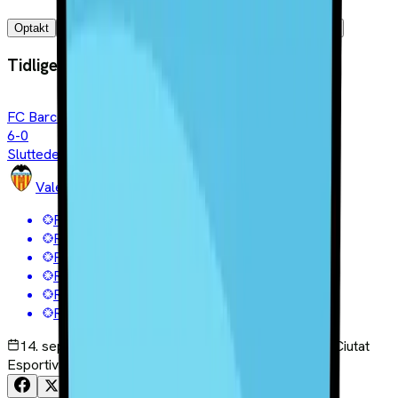
Optakt
Odds
Stilling
H2H & Form
Statistik
Opstilling
Tidligere møde i sæsonen
FC Barcelona
6
-
0
Sluttede
Valencia
Fermín López 29'
Raphinha 53'
Fermín López 56'
Raphinha 66'
Robert Lewandowski 76'
Robert Lewandowski 86'
14. september 2025 · 21.00
La Liga
Camp 1 del Ciutat
Esportiva Joan Gamper
, Sant Joan Despi
Valencia