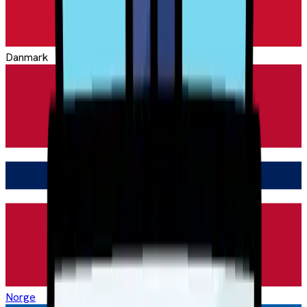
Danmark
Norge