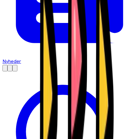
Nyheder