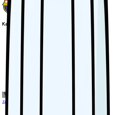
FC Barcelona
Kampens hændelser
Javi Guerra 66'
Luis Rioja 71'
Guido Rodríguez 90+7'
Robert Lewandowski 61'
César Tárrega 63'
Unai Núñez 65'
Andreas Christensen 70'
Marc Bernal 79'
Steffen Fonvig
Chefredaktør & Sportsanalytiker