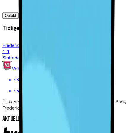
Optakt
Stilling
H2H & Form
Opstilling
Tidligere møde i sæsonen
Fredericia
1
-
1
Sluttede
Vejle Boldklub
Oscar Buch 73'
Amin Chiakha 64'
15. september 2025 · 19.00
Superligaen
Monjasa Park
,
Fredericia
AKTUELLE KAMPAGNER