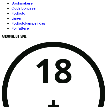
Bookmakere
Odds bonusser
Fodbold
Ligaer
Fodboldkampe i dag
Forfattere
ANSVARLIGT SPIL
18
+