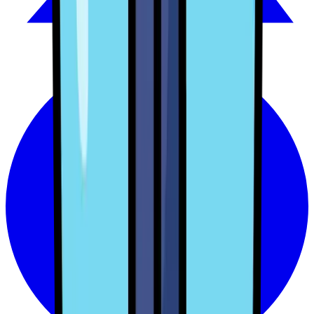
1
-
1
U
25. jul.
H
HB Køge
3
-
0
V
18. jul.
U
Esbjerg
1
-
0
V
15. jul.
H
Mafra
3
-
2
V
4. jul.
U
Holstein Kiel
3
-
1
V