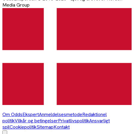
Media Group
Om OddsEkspert
Anmeldelsesmetode
Redaktionel
politik
Vilkår og betingelser
Privatlivspolitik
Ansvarligt
spil
Cookiepolitik
Sitemap
Kontakt