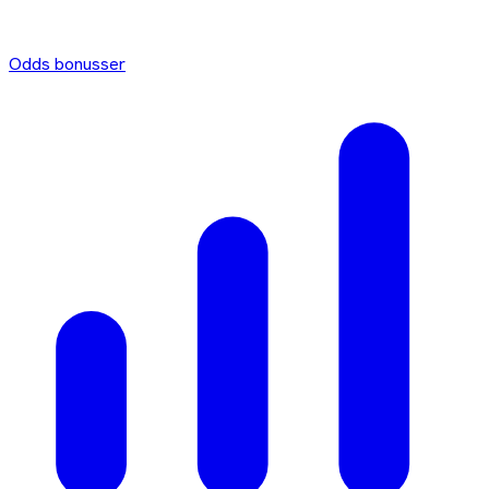
Odds bonusser