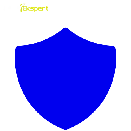
Gå til indhold