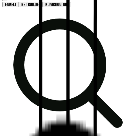
ENKELT
BET BUILDER
KOMBINATION