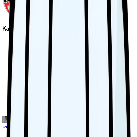
Fredericia
Kampens hændelser
Wahid Faghir 55'
Christian Gammelgaard 76'
Jonatan Holm Lindekilde 19'
Etim 30'
William Madsen 34'
Andrew Hjulsager 22'
Lasse Nielsen 90'
Adam Nygaard Andersen 45+4'
Gustav Ølsted Marcussen 61'
Steffen Fonvig
Chefredaktør & Sportsanalytiker