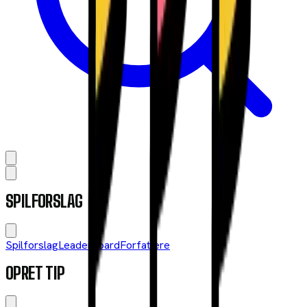
SPILFORSLAG
Spilforslag
Leaderboard
Forfattere
OPRET TIP