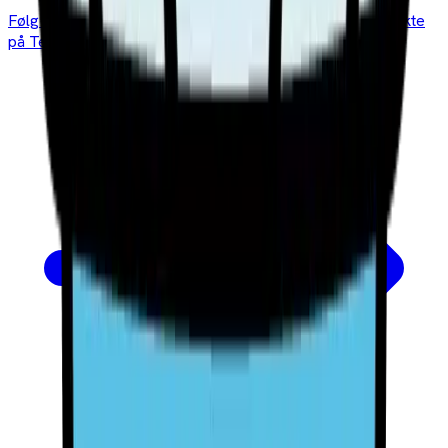
Følg os på Telegram
Få vores eksperters spilforslag direkte
på Telegram og hold dig opdateret