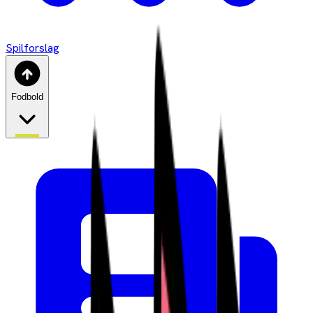
Spilforslag
Fodbold