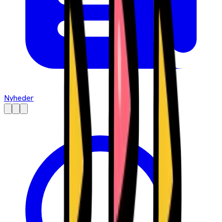
Nyheder