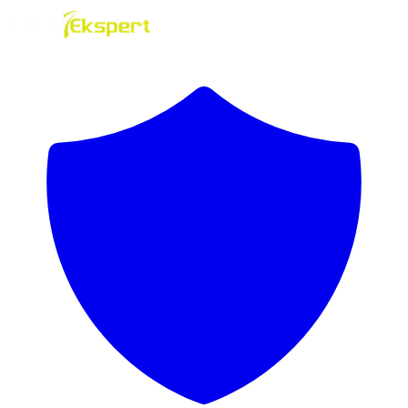
Gå til indhold