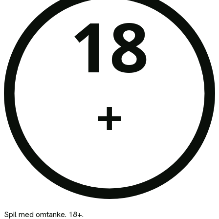
søn. 25.01
18
12.00
Silkeborg IF
8
-
2
Middelfart
fre. 23.01
13.00
+
Silkeborg IF
1
-
3
Esbjerg
lør. 17.01
11.00
Silkeborg IF
6
-
0
Thisted
søn. 07.12
Spil med omtanke. 18+.