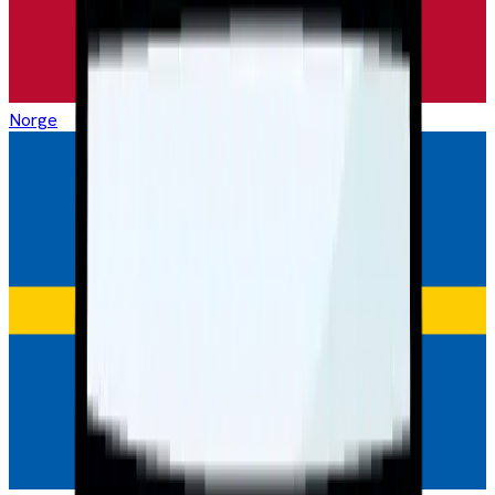
0
-
3
Silkeborg IF
man. 16.03
19.00
Norge
Silkeborg IF
1
-
1
Vejle Boldklub
søn. 01.03
17.00
Fredericia
2
-
1
Silkeborg IF
søn. 22.02
16.00
Silkeborg IF
0
-
4