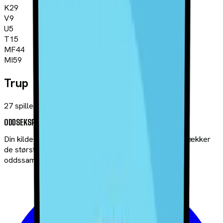
K
29
V
9
U
5
T
15
MF
44
MI
59
Trup
27 spillere
ODDSEKSPERT
.DK
#
3
Superligaen
Din kilde til fodbold odds, statistik og spilforslag. Vi dækker
Statistik
Trup
Kampe
Resultater
de største ligaer med ekspertanalyser og
oddssammenligninger.
Form
Keepere
man. 10.08
søn. 02.08
19.00
18.00
Seneste 10
#
Spiller
Nationalitet
Alder
Silkeborg IF
Silkeborg IF
L
L
L
L
W
W
W
W
W
W
30
21
Aske Andrésen
vs
1
-
3
Seneste 10