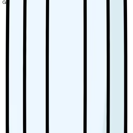
Grundlagt
1917