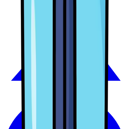
lør. 04.07
28
19
Simon Stücker
13.00
Sejr
50%
Uafgjort
20%
40
23
Alexander Busch
Tab
30%
FC Midtjylland
4
-
2
Midtbanespillere
Andet
Silkeborg IF
søn. 17.05
#
Spiller
Nationalitet
Alder
Clean sheet
20%
14.00
Uden mål
20%
AW
6
22
Adam Wikman
Fredericia
1. halvleg
VW
4
-
1
7
22
1H Mål (gns.)
1.80
Silkeborg IF
Villads Westh
1H Over 0.5
80%
søn. 10.05
10
27
1H Over 1.5
40%
16.00
Younes Bakiz
1H BTTS
20%
14
23
Sofus Berger
Silkeborg IF
2. halvleg
0
-
4
17
27
Callum McCowatt
FC København
2H Mål (gns.)
3.90
20
24
søn. 03.05
2H Over 0.5
90%
Mads Larsen