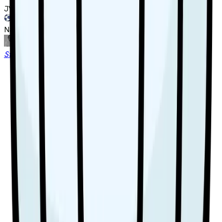
JYSK park
(
10,000
)
1
kommende kampe
Næste kamp
man. 10. aug.
Steffen Fonvig
Chefredaktør & Sportsanalytiker