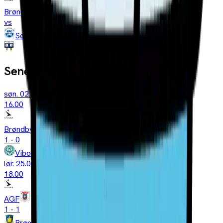
Brøndby IF
vs
Sønderjyske Fodbold
Seneste kampe
søn. 02.08
16.00
Brøndby IF
1
-
0
Viborg FF
lør. 25.07
18.00
AGF
1
-
1
Brøndby IF