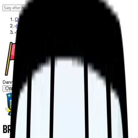
OddsEkspert
›
Hold
›
Brøndby IF
Danmark
FØLG HOLD
BRØNDBY IF