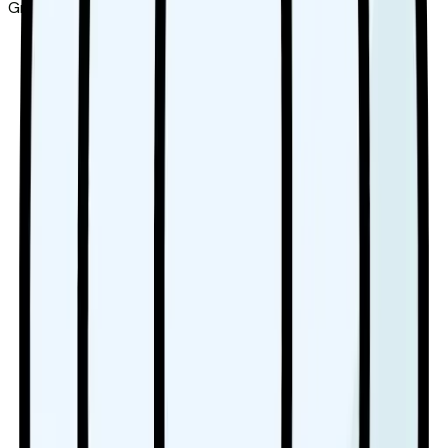
Grundlagt
1964