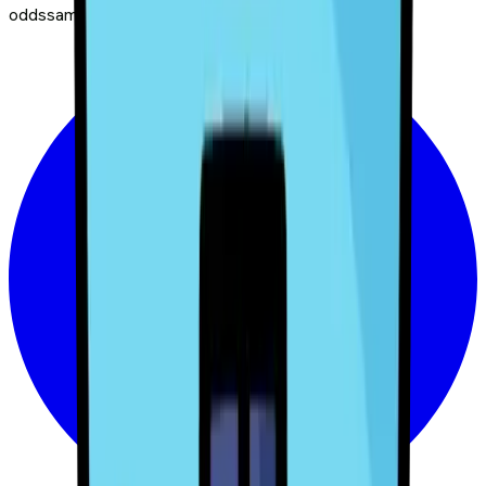
oddssammenligninger.
Form
Keepere
søn. 09.08
søn. 02.08
18.00
16.00
Seneste 10
#
Spiller
Nationalitet
Alder
Horsens
Brøndby IF
L
L
W
W
L
L
D
D
L
L
1
29
Patrick Pentz
vs
1
-
0
Seneste 10
Brøndby IF
Viborg FF
Kampe spillet
:
10
13
21
Gavin Beavers
man. 17.08
lør. 25.07
19.00
18.00
16
29
Mål
A. Kappenberger
WS
Scoret (gns.)
1.40
50
19
Brøndby IF
AGF
Indkasseret (gns.)
1.50
William Sonne-Schmidt
vs
1
-
1
Total (gns.)
2.90
Sønderjyske Fodbold
Brøndby IF
Forsvarere
lør. 18.07
Over/Under
14.00
#
Spiller
Nationalitet
Alder
Over 0.5
90%
2
24
Hibernian
Over 1.5
80%
Oliver Villadsen
2
-
1
Over 2.5
60%
4
24
Over 3.5
30%
Luis Binks
Brøndby IF