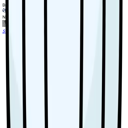
Brøndby Stadion
(
29,000
)
2
kommende kampe
Næste kamp
søn. 9. aug.
Steffen Fonvig
Chefredaktør & Sportsanalytiker