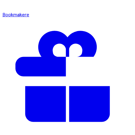
Bookmakere