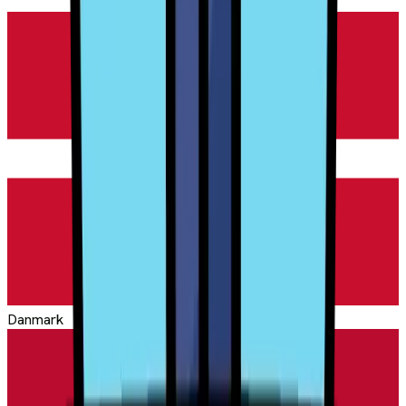
Danmark