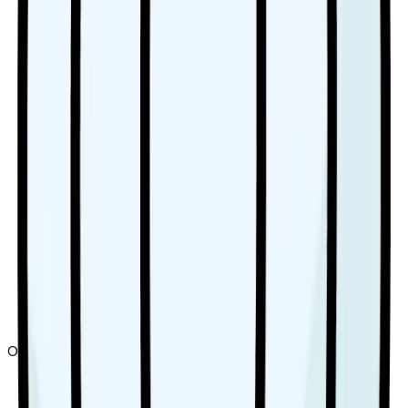
Opdateret
08.08.2026