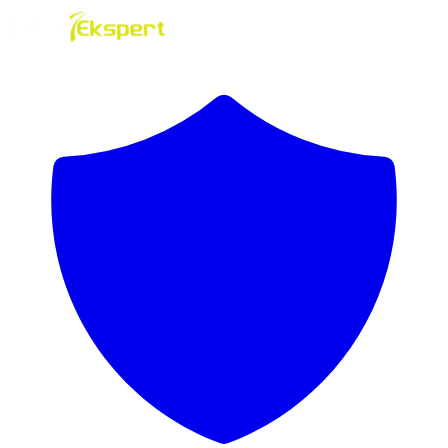
Gå til indhold