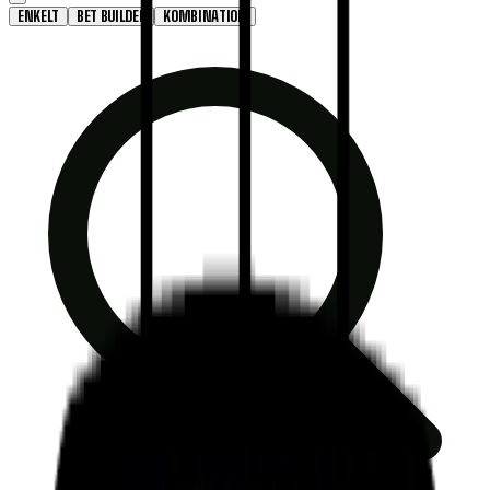
ENKELT
BET BUILDER
KOMBINATION