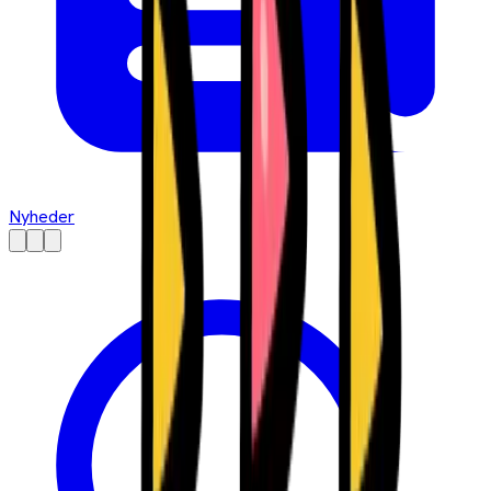
Nyheder