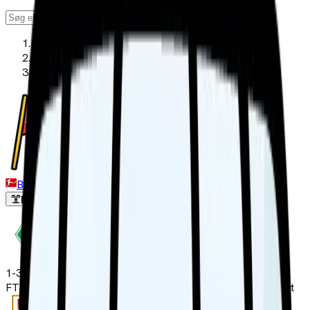
OddsEkspert
›
Bundesliga
›
Werder Bremen vs FC Augsburg
Werder Bremen
vs
FC Augsburg
–
Bundes
Bundesliga
FØLG LIGA
Werder Bremen
1
-
3
FT
15.30 Lørdag 2. maj
Wohninvest Weserstadion
D. Siebert