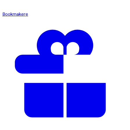
Bookmakere