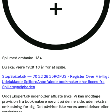
+
Spil med omtanke. 18+.
Du skal være fyldt 18 år for at spille.
StopSpillet.dk
—
70 22 28 25
ROFUS - Register Over Frivilligt
Udelukkede Spillere
Anbefalede bookmakere har licens fra
Spillemyndigheden
OddsEkspert.dk indeholder affiliate links. Vi kan modtage
provision fra bookmakere nævnt på denne side, uden ekstra
omkostning for dig. Det påvirker ikke vores anmeldelser eller
vurderinger.