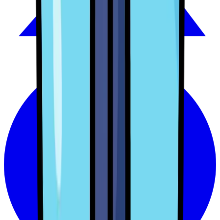
18
D. Kamada
MF
0
-
3
T
3
T. Mitchell
MF
18. jul.
H
7
I. Sarr
ANG
Swindon Town
5
-
1
7
I. Sarr
MF
V
11
B. Johnson
MF
27. maj
H
Rayo Vallecano
10
Y. Jesús Pino Santos
ANG
1
-
0
14
J. Mateta
ANG
V
24. maj
H
22
J. Strand Larsen
ANG
Arsenal
1
-
2
22
J. Strand Larsen
ANG
T
Reserver
2
A. Hickey
4
S. van den Berg
5
E. Pinnock
6
J. Henderson
7
K. Scha
8
J. Lerma Solís
11
B. Johnson
14
J. Mateta
17
N. Clyne
19
W. Hugh