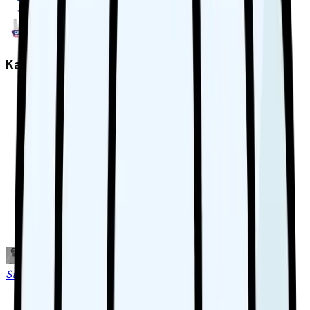
Crystal Palace
Kampens hændelser
Dango Ouattara 40'
Dango Ouattara 88'
Ismaïla Sarr (str.) 6'
Adam Wharton 52'
Michael Kayode 90+5'
Chris Richards 83'
Jefferson Lerma 89'
Dean Henderson 90+5'
Steffen Fonvig
Chefredaktør & Sportsanalytiker