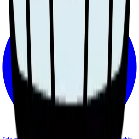
Følg os på Telegram
Få vores eksperters spilforslag direkte