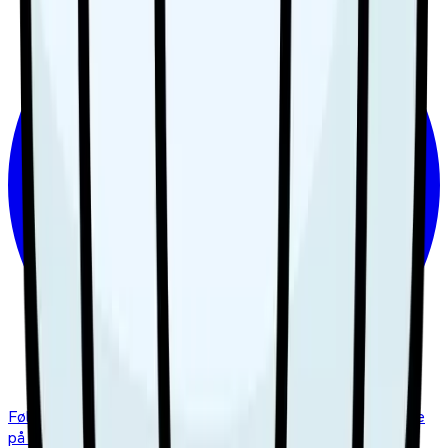
Følg os på Telegram
Få vores eksperters spilforslag direkte
på Telegram og hold dig opdateret