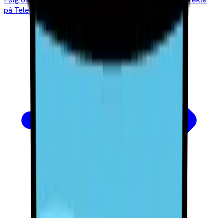
på Telegram og hold dig opdateret