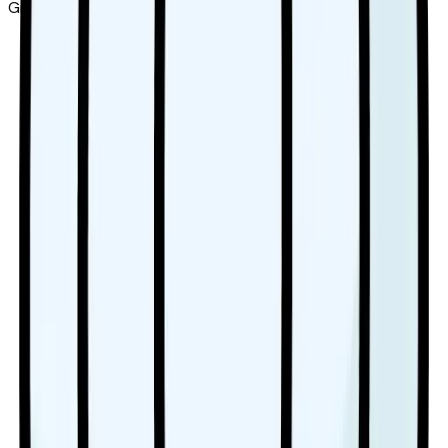
Grundlagt
1895