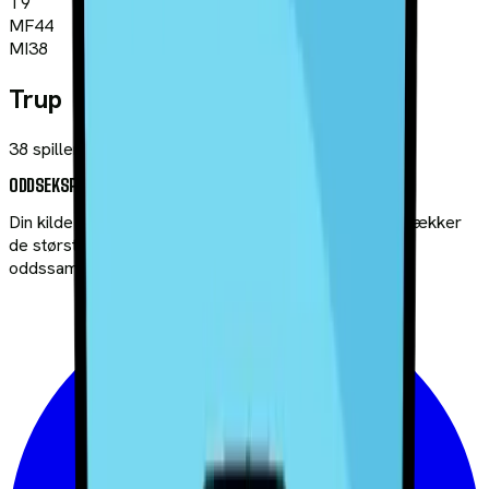
T
9
MF
44
MI
38
Trup
38 spillere
ODDSEKSPERT
.DK
#
18
Premier League
Din kilde til fodbold odds, statistik og spilforslag. Vi dækker
Statistik
Trup
Kampe
Resultater
de største ligaer med ekspertanalyser og
oddssammenligninger.
Form
Keepere
lør. 08.08
16.00
Seneste 10
#
Spiller
Nationalitet
Alder
Ingen resultater
West Ham United
W
L
L
L
W
D
W
L
D
W
1
26
Mads Hermansen
3
-
1
Seneste 10
Portsmouth
Kampe spillet
:
10
22
41
Lukasz Fabianski
lør. 01.08
14.30
23
33
Mål
Alphonse Areola