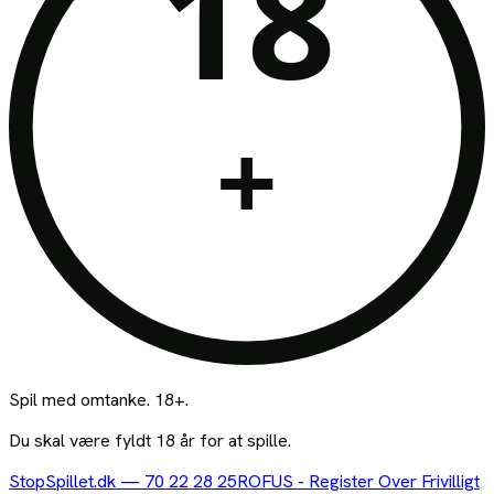
18
West Ham United
1
-
1
Manchester United
lør. 07.02
16.00
+
Burnley
0
-
2
West Ham United
lør. 31.01
18.30
Chelsea
3
-
2
West Ham United
lør. 24.01
Spil med omtanke. 18+.
13.30
Du skal være fyldt 18 år for at spille.
West Ham United
StopSpillet.dk
—
70 22 28 25
ROFUS - Register Over Frivilligt
3
-
1