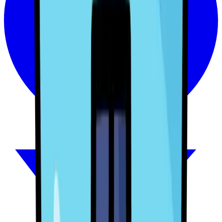
FH
Scoret (gns.)
1.20
49
20
Magdeburg
Indkasseret (gns.)
1.10
Finlay Herrick
1
-
1
Total (gns.)
2.30
West Ham United
Forsvarere
søn. 26.07
Over/Under
17.00
#
Spiller
Nationalitet
Alder
Over 0.5
90%
2
29
Rangers
Over 1.5
70%
Kyle Walker-Peters
0
-
0
Over 2.5
50%
3
29
Over 3.5
20%
Maximilian Kilman
West Ham United
ons. 22.07
4
28
Begge scorer
Axel Disasi
20.45
5
28
BTTS Ja
30%
Igor Julio
Stevenage
BTTS Nej
70%
0
-
5
12
21
El Hadji Malick Diouf
West Ham United
Resultater
15
28
lør. 18.07
Konstantinos Mavropanos
16.00
Sejr
40%
25
26
Jean-Clair Todibo
Uafgjort
20%
Tab
40%