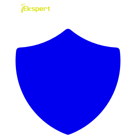
Gå til indhold