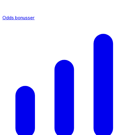
Odds bonusser